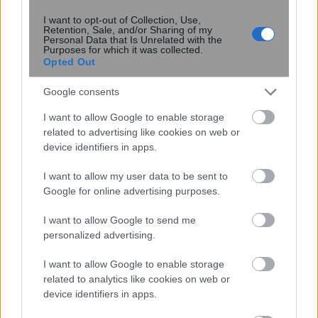
I want to opt-out of Collection, Use,
Retention, Sale, and/or Sharing of my
Personal Data that Is Unrelated with the
Purposes for which it was collected.
Opted Out
Google consents
I want to allow Google to enable storage
Πλούτωνας: Η ατμόσφαιρά του
related to advertising like cookies on web or
συρρικνώνεται καθώς απομακρύνεται
device identifiers in apps.
από τον Ήλιο
I want to allow my user data to be sent to
Google for online advertising purposes.
I want to allow Google to send me
personalized advertising.
I want to allow Google to enable storage
related to analytics like cookies on web or
device identifiers in apps.