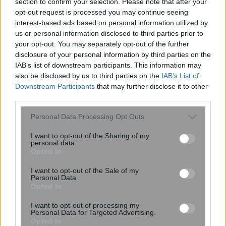
section to confirm your selection. Please note that after your
«Αττικόν» – Εκτός λειτουργίας και τα
opt-out request is processed you may continue seeing
δύο μηχανήματα
interest-based ads based on personal information utilized by
us or personal information disclosed to third parties prior to
your opt-out. You may separately opt-out of the further
disclosure of your personal information by third parties on the
IAB’s list of downstream participants. This information may
also be disclosed by us to third parties on the
IAB’s List of
Downstream Participants
that may further disclose it to other
third parties.
Please note that this website/app uses one or more Google
Personal Data Processing Opt Outs
services and may gather and store information including but
not limited to your visit or usage behaviour. You may click to
I want to opt-out of the Sharing of my
ΙΣΑ: Αναστολή της υποχρεωτικής
personal data.
grant or deny consent to Google and its third-party tags to
καταχώρισης διαγνωστικών
Opted In
use your data for below specified purposes in below Google
εξετάσεων στο Ψηφιακό Αποθετήριο
consent section.
I want to opt-out of the Sale of my
Personal Data.
Opted In
I want to opt-out of processing my
Personal Data for Targeted Advertising.
Opted In