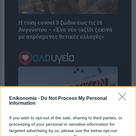
Η τύχη ευνοεί 3 ζώδια έως τις 16
Αυγούστου – «Ένα νέο ταξίδι ξεκινά
με απρόσμενες θετικές αλλαγές»
Enikonomia -
Do Not Process My Personal
Information
If you wish to opt-out of the sale, sharing to third parties, or
processing of your personal or sensitive information for
Χωρίς αξονικό τομογράφο το
targeted advertising by us, please use the below opt-out