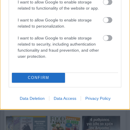
I want to allow Google to enable storage
Η τεχνητή νοημοσύνη του Google
related to functionality of the website or app.
Maps αναλαμβάνει παραγγελίες
φαγητού
I want to allow Google to enable storage
related to personalization.
I want to allow Google to enable storage
related to security, including authentication
functionality and fraud prevention, and other
user protection.
περισσότερα
CONFIRM
Data Deletion
Data Access
Privacy Policy
14:07
||