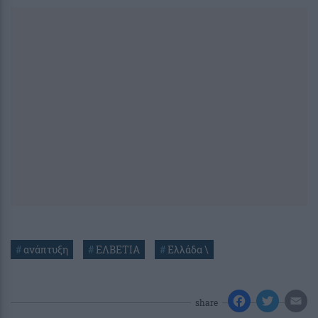
#
ανάπτυξη
#
ΕΛΒΕΤΙΑ
#
Ελλάδα \
share