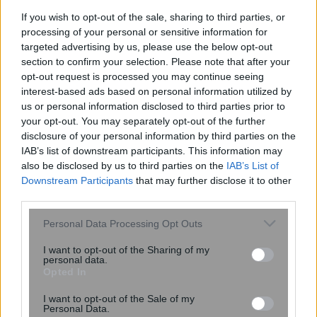
If you wish to opt-out of the sale, sharing to third parties, or
processing of your personal or sensitive information for
targeted advertising by us, please use the below opt-out
section to confirm your selection. Please note that after your
opt-out request is processed you may continue seeing
interest-based ads based on personal information utilized by
Ο αριθμός των παιδιών που έχετε
us or personal information disclosed to third parties prior to
your opt-out. You may separately opt-out of the further
μπορεί να δείξει πόσο θα ζήσετε –
disclosure of your personal information by third parties on the
Πόσα παιδιά φέρνουν μακροζωία
IAB’s list of downstream participants. This information may
also be disclosed by us to third parties on the
IAB’s List of
Downstream Participants
that may further disclose it to other
third parties.
Please note that this website/app uses one or more Google
Personal Data Processing Opt Outs
services and may gather and store information including but
not limited to your visit or usage behaviour. You may click to
I want to opt-out of the Sharing of my
personal data.
grant or deny consent to Google and its third-party tags to
Opted In
use your data for below specified purposes in below Google
consent section.
I want to opt-out of the Sale of my
Personal Data.
Ενέσεις αδυνατίσματος: Προκαλούν