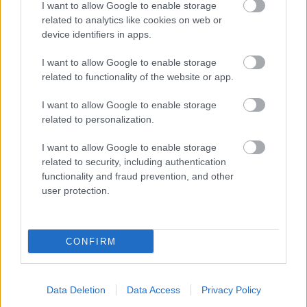
I want to allow Google to enable storage
related to analytics like cookies on web or
device identifiers in apps.
I want to allow Google to enable storage
related to functionality of the website or app.
I want to allow Google to enable storage
related to personalization.
Η OpenAI βάζει φρένο σε νέο μοντέλο
λόγω ισχυρών δυνατοτήτων
I want to allow Google to enable storage
κυβερνοασφάλειας
related to security, including authentication
functionality and fraud prevention, and other
user protection.
CONFIRM
Data Deletion
Data Access
Privacy Policy
περισσότερα