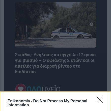
Σκιάθος: Ανήλικος κατήγγειλε 17χρονο
για βιασμό – Ο εφιάλτης 2 ετών και οι
απειλές για διαρροή βίντεο στο
διαδίκτυο
Enikonomia -
Do Not Process My Personal
Information