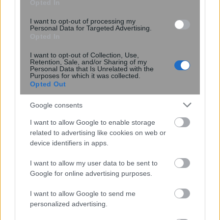
Opted In
τα GLP-1 τριχόπτωση; Μελέτη δείχνει
πώς επηρεάζει τα μαλλιά
I want to opt-out of processing my
Personal Data for Targeted Advertising.
Opted In
I want to opt-out of Collection, Use,
Retention, Sale, and/or Sharing of my
Personal Data that Is Unrelated with the
Purposes for which it was collected.
Opted Out
Google consents
I want to allow Google to enable storage
related to advertising like cookies on web or
device identifiers in apps.
I want to allow my user data to be sent to
Δύο στρώσεις βορίου μπορεί να
Google for online advertising purposes.
καταρρίψουν το ρεκόρ
υπεραγωγιμότητας
I want to allow Google to send me
personalized advertising.