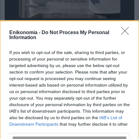
Δροσιστείτε άμεσα τις ζεστές μέρες
Enikonomia -
Do Not Process My Personal
με το κόλπο των 10 δευτερολέπτων
Information
που λατρεύουν οι… σεφ
If you wish to opt-out of the sale, sharing to third parties, or
processing of your personal or sensitive information for
targeted advertising by us, please use the below opt-out
section to confirm your selection. Please note that after your
opt-out request is processed you may continue seeing
interest-based ads based on personal information utilized by
us or personal information disclosed to third parties prior to
your opt-out. You may separately opt-out of the further
disclosure of your personal information by third parties on the
IAB’s list of downstream participants. This information may
also be disclosed by us to third parties on the
IAB’s List of
Downstream Participants
that may further disclose it to other
third parties.
Νέος σχεδιασμός καταλύτη βελτιώνει