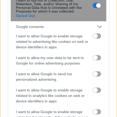
I want to opt-out of Collection, Use,
πρόσβασης
Retention, Sale, and/or Sharing of my
Personal Data that Is Unrelated with the
Purposes for which it was collected.
Opted Out
Google consents
I want to allow Google to enable storage
related to advertising like cookies on web or
device identifiers in apps.
I want to allow my user data to be sent to
Google for online advertising purposes.
Νέα ανάλυση δεδομένων
αποκαλύπτει ότι ο Άρης είχε
I want to allow Google to send me
περισσότερο νερό από όσο πιστεύαμε
personalized advertising.
I want to allow Google to enable storage
related to analytics like cookies on web or
device identifiers in apps.
I want to allow Google to enable storage