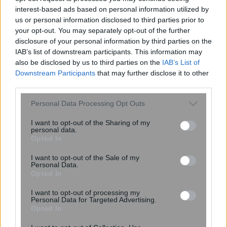
«Μου έδιναν 2,5 χρόνια ζωής»: Η
interest-based ads based on personal information utilized by
ιστορία της γυναίκας που νίκησε τα
us or personal information disclosed to third parties prior to
προγνωστικά και έδωσε φωνή στους
your opt-out. You may separately opt-out of the further
disclosure of your personal information by third parties on the
ασθενείς
IAB’s list of downstream participants. This information may
also be disclosed by us to third parties on the
IAB’s List of
Downstream Participants
that may further disclose it to other
third parties.
Please note that this website/app uses one or more Google
Personal Data Processing Opt Outs
services and may gather and store information including but
not limited to your visit or usage behaviour. You may click to
I want to opt-out of the Sharing of my
personal data.
grant or deny consent to Google and its third-party tags to
Opted In
use your data for below specified purposes in below Google
consent section.
I want to opt-out of the Sale of my
Personal Data.
Opted In
I want to opt-out of processing my
Ψεύτικες ενημερώσεις Adobe και
Personal Data for Targeted Advertising.
Opted In
Zoom εγκαθιστούν κακόβουλο
λογισμικό απομακρυσμένης