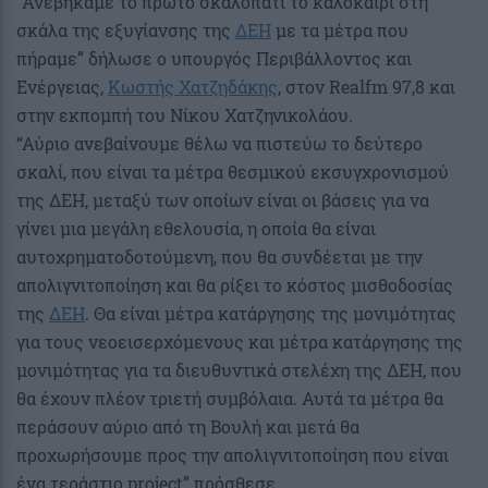
“Ανεβήκαμε το πρώτο σκαλοπάτι το καλοκαίρι στη
σκάλα της εξυγίανσης της
ΔΕΗ
με τα μέτρα που
πήραμε” δήλωσε ο υπουργός Περιβάλλοντος και
Ενέργειας,
Κωστής Χατζηδάκης
, στον Realfm 97,8 και
στην εκπομπή του Νίκου Χατζηνικολάου.
“Αύριο ανεβαίνουμε θέλω να πιστεύω το δεύτερο
σκαλί, που είναι τα μέτρα θεσμικού εκσυγχρονισμού
της ΔΕΗ, μεταξύ των οποίων είναι οι βάσεις για να
γίνει μια μεγάλη εθελουσία, η οποία θα είναι
αυτοχρηματοδοτούμενη, που θα συνδέεται με την
απολιγνιτοποίηση και θα ρίξει το κόστος μισθοδοσίας
της
ΔΕΗ
. Θα είναι μέτρα κατάργησης της μονιμότητας
για τους νεοεισερχόμενους και μέτρα κατάργησης της
μονιμότητας για τα διευθυντικά στελέχη της ΔΕΗ, που
θα έχουν πλέον τριετή συμβόλαια. Αυτά τα μέτρα θα
περάσουν αύριο από τη Βουλή και μετά θα
προχωρήσουμε προς την απολιγνιτοποίηση που είναι
ένα τεράστιο project” πρόσθεσε.