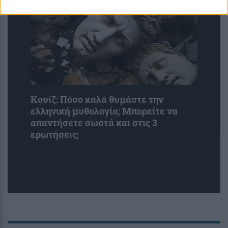
Κουίζ: Πόσο καλά θυμάστε την
ελληνική μυθολογία; Μπορείτε να
απαντήσετε σωστά και στις 3
ερωτήσεις;