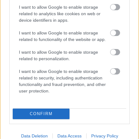
ναρκισσιστές στους καβγάδες για να
I want to allow Google to enable storage
σας χειραγωγήσουν
related to analytics like cookies on web or
device identifiers in apps.
I want to allow Google to enable storage
related to functionality of the website or app.
I want to allow Google to enable storage
related to personalization.
I want to allow Google to enable storage
related to security, including authentication
functionality and fraud prevention, and other
user protection.
Νέα κβαντική πύλη εντοπίζει μόνη
CONFIRM
της τα σφάλματα ως απώλειες
φωτονίων
Data Deletion
Data Access
Privacy Policy