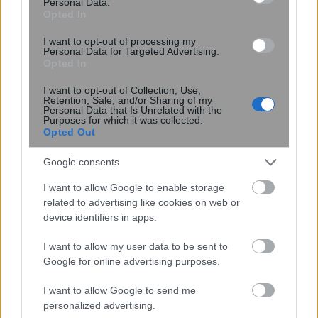
Personal Data.
Opted In
I want to opt-out of processing my
Personal Data for Targeted Advertising.
Opted In
I want to opt-out of Collection, Use,
Retention, Sale, and/or Sharing of my
Personal Data that Is Unrelated with the
Σκανδιναβικό bob: Το καρέ που κάνει
Purposes for which it was collected.
τα λεπτά μαλλιά να δείχνουν πιο
Opted Out
πλούσια – Το προτιμούν celebrities
Google consents
I want to allow Google to enable storage
related to advertising like cookies on web or
device identifiers in apps.
I want to allow my user data to be sent to
Google for online advertising purposes.
I want to allow Google to send me
personalized advertising.
6 φράσεις που χρησιμοποιούν οι