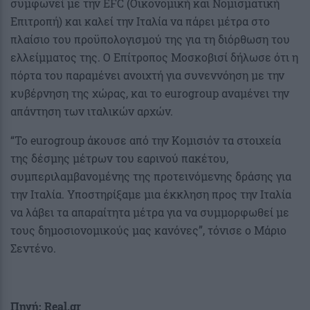
συμφωνεί με την EFC (Οικονομική και Νομισματική
Επιτροπή) και καλεί την Ιταλία να πάρει μέτρα στο
πλαίσιο του προϋπολογισμού της για τη διόρθωση του
ελλείμματος της. Ο Επίτροπος Μοσκοβισί δήλωσε ότι η
πόρτα του παραμένει ανοιχτή για συνεννόηση με την
κυβέρνηση της χώρας, και το eurogroup αναμένει την
απάντηση των ιταλικών αρχών.
“To eurogroup άκουσε από την Kομισιόν τα στοιχεία
της δέσμης μέτρων του εαρινού πακέτου,
συμπεριλαμβανομένης της προτεινόμενης δράσης για
την Ιταλία. Υποστηρίξαμε μια έκκληση προς την Ιταλία
να λάβει τα απαραίτητα μέτρα για να συμμορφωθεί με
τους δημοσιονομικούς μας κανόνες”, τόνισε ο Μάριο
Σεντένο.
Πηγή: Real.gr