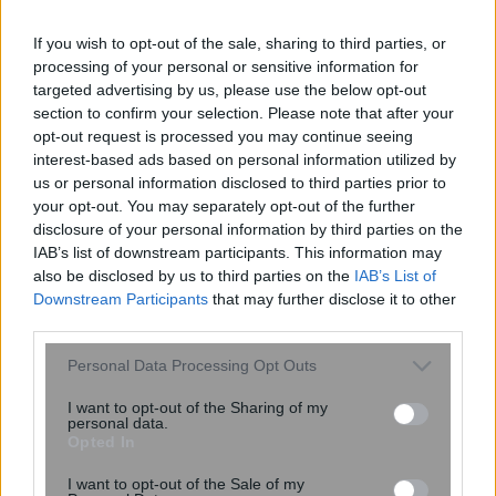
If you wish to opt-out of the sale, sharing to third parties, or
processing of your personal or sensitive information for
targeted advertising by us, please use the below opt-out
section to confirm your selection. Please note that after your
opt-out request is processed you may continue seeing
interest-based ads based on personal information utilized by
us or personal information disclosed to third parties prior to
your opt-out. You may separately opt-out of the further
disclosure of your personal information by third parties on the
Αθηνών-Σουνίου: Δύο αστυνομικοί της
IAB’s list of downstream participants. This information may
ΔΙΑΣ τραυματίες ύστερα από
also be disclosed by us to third parties on the
IAB’s List of
Downstream Participants
that may further disclose it to other
αναστροφή αυτοκινήτου – Δείτε
third parties.
βίντεο
Please note that this website/app uses one or more Google
Personal Data Processing Opt Outs
services and may gather and store information including but
not limited to your visit or usage behaviour. You may click to
I want to opt-out of the Sharing of my
personal data.
grant or deny consent to Google and its third-party tags to
Opted In
use your data for below specified purposes in below Google
consent section.
I want to opt-out of the Sale of my