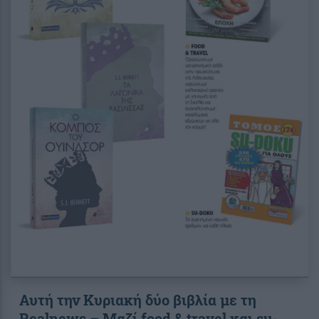
Αυτή την Κυριακή δύο βιβλία με τη
Realnews – Μαζί food & travel και su-