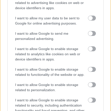
related to advertising like cookies on web or
device identifiers in apps.
Επίθεση στην αλυσίδα εφοδιασμού
του npm: Παραβιάστηκε το δημοφιλές
I want to allow my user data to be sent to
πακέτο Keyv με 127 εκατ.
Google for online advertising purposes.
εβδομαδιαίες λήψεις
I want to allow Google to send me
personalized advertising.
I want to allow Google to enable storage
related to analytics like cookies on web or
device identifiers in apps.
I want to allow Google to enable storage
related to functionality of the website or app.
I want to allow Google to enable storage
Κουίζ: Πόσο καλά θυμάσαι την
related to personalization.
ελληνική μυθολογία; Μπορείς να
I want to allow Google to enable storage
απαντήσεις σωστά και στις 3
related to security, including authentication
ερωτήσεις;
functionality and fraud prevention, and other