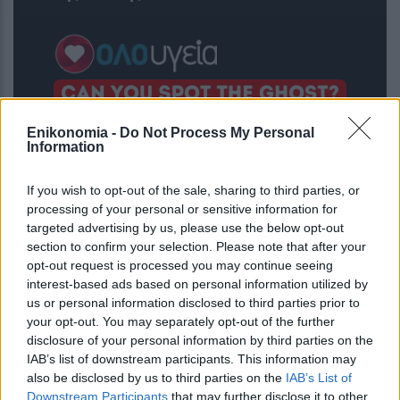
Enikonomia -
Do Not Process My Personal
Information
If you wish to opt-out of the sale, sharing to third parties, or
processing of your personal or sensitive information for
targeted advertising by us, please use the below opt-out
section to confirm your selection. Please note that after your
opt-out request is processed you may continue seeing
Ποιος από τους 4 είναι φάντασμα;
interest-based ads based on personal information utilized by
Μόνο το 1% περνά αυτό το τεστ IQ σε 5
us or personal information disclosed to third parties prior to
δευτερόλεπτα!
your opt-out. You may separately opt-out of the further
disclosure of your personal information by third parties on the
IAB’s list of downstream participants. This information may
also be disclosed by us to third parties on the
IAB’s List of
Downstream Participants
that may further disclose it to other