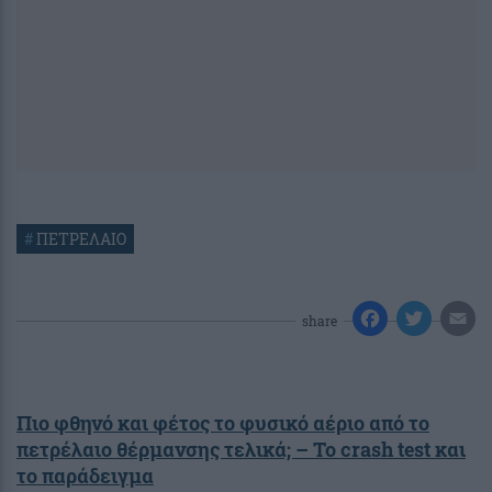
#
ΠΕΤΡΕΛΑΙΟ
share
Πιο φθηνό και φέτος το φυσικό αέριο από το
πετρέλαιο θέρμανσης τελικά; – Το crash test και
το παράδειγμα