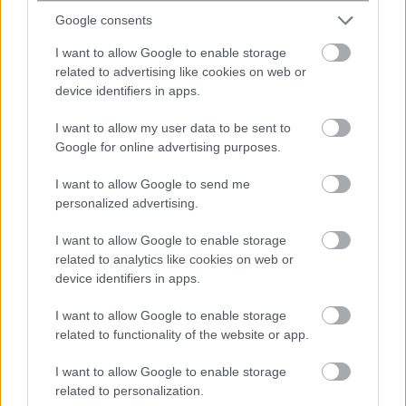
Google consents
I want to allow Google to enable storage
related to advertising like cookies on web or
Έχουμε τα μικρόβια του συντρόφου
device identifiers in apps.
μας – Μελέτη δείχνει ότι εραστές
I want to allow my user data to be sent to
μοιράζονται έως και το 44% του
Google for online advertising purposes.
μικροβιώματός τους
I want to allow Google to send me
personalized advertising.
I want to allow Google to enable storage
related to analytics like cookies on web or
device identifiers in apps.
I want to allow Google to enable storage
related to functionality of the website or app.
Μητρικός θηλασμός: Η πρώτη
I want to allow Google to enable storage
related to personalization.
επένδυση στην υγεία του παιδιού – Τα