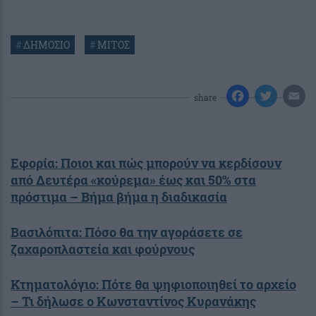
#
ΔΗΜΟΣΙΟ
#
ΜΙΤΟΣ
share
Εφορία: Ποιοι και πώς μπορούν να κερδίσουν
από Δευτέρα «κούρεμα» έως και 50% στα
πρόστιμα – Βήμα βήμα η διαδικασία
Βασιλόπιτα: Πόσο θα την αγοράσετε σε
ζαχαροπλαστεία και φούρνους
Κτηματολόγιο: Πότε θα ψηφιοποιηθεί το αρχείο
– Τι δήλωσε ο Κωνσταντίνος Κυρανάκης