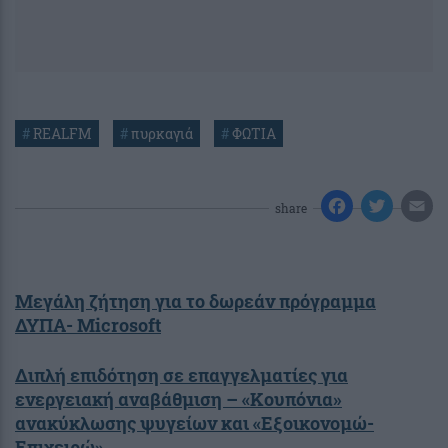
#
REALFM
#
πυρκαγιά
#
ΦΩΤΙΑ
share
Μεγάλη ζήτηση για το δωρεάν πρόγραμμα
ΔΥΠΑ- Microsoft
Διπλή επιδότηση σε επαγγελματίες για
ενεργειακή αναβάθμιση – «Κουπόνια»
ανακύκλωσης ψυγείων και «Εξοικονομώ-
Επιχειρώ»