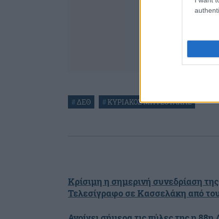
authenti
#
ΔΕΘ
#
ΚΥΡΙΑΚΟΣ ΜΗΤΣΟΤΑΚΗΣ
Κρίσιμη η σημερινή συνεδρίαση της
Τελεσίγραφο σε Κασσελάκη από του
Ανοίγει σήμερα τις πύλες της η 88