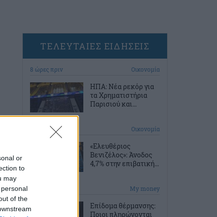
ΤΕΛΕΥΤΑΙΕΣ ΕΙΔΗΣΕΙΣ
8 ώρες πριν
Οικονομία
ΗΠΑ: Νέα ρεκόρ για
τα Χρηματιστήρια
Παρισιού και...
8 ώρες πριν
Οικονομία
«Ελευθέριος
Βενιζέλος»: Άνοδος
sonal or
4,7% στην επιβατική...
ection to
ou may
 personal
9 ώρες πριν
My money
out of the
Επίδομα θέρμανσης:
 downstream
Ποιοι πληρώνονται