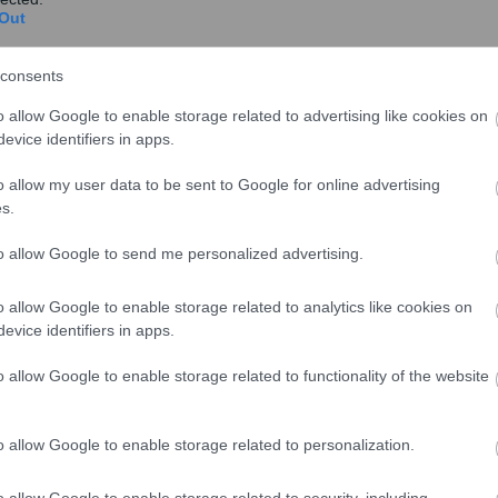
Out
ό χθες το απόγευμα στη Θεσσαλονίκη, θα συναντηθεί
consents
expo για να ενημερωθεί σχετικά με τα στοιχεία που
ώμενη χώρα τη Γερμανία, και στη συνέχεια θα
o allow Google to enable storage related to advertising like cookies on
την καθιερωμένη βόλτα.
evice identifiers in apps.
υβέρνησης για το επόμενο διάστημα στην ομιλία του
o allow my user data to be sent to Google for online advertising
s.
88ης Διεθνούς Έκθεσης, η οποία θα πραγματοποιηθεί
λίδης».
to allow Google to send me personalized advertising.
άκης θα συνέντευξη Τύπου, στο συνεδριακό κέντρο «Ι.
o allow Google to enable storage related to analytics like cookies on
evice identifiers in apps.
o allow Google to enable storage related to functionality of the website
o allow Google to enable storage related to personalization.
o allow Google to enable storage related to security, including