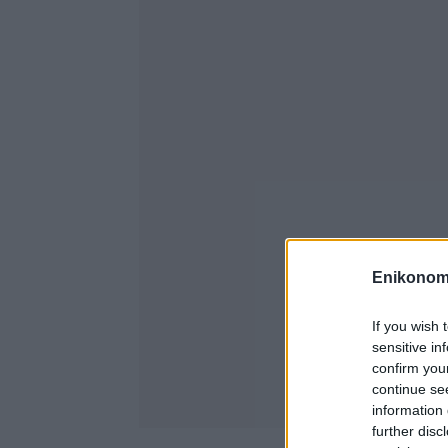
Enikonom
If you wish 
sensitive in
confirm you
continue se
information 
further disc