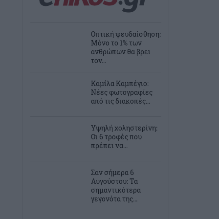
Οπτική ψευδαίσθηση:
Μόνο το 1% των
ανθρώπων θα βρει
τον...
Καμίλα Καμπέγιο:
Νέες φωτογραφίες
από τις διακοπές...
Υψηλή χοληστερίνη:
Οι 6 τροφές που
πρέπει να...
Σαν σήμερα 6
Αυγούστου: Τα
σημαντικότερα
γεγονότα της...