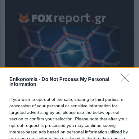
Enikonomia -
Do Not Process My Personal
Information
Νέοι υπέρλεπτοι υπεραγωγοί
ανοίγουν τον δρόμο για μικρότερες
If you wish to opt-out of the sale, sharing to third parties, or
και αποδοτικότερες κβαντικές
processing of your personal or sensitive information for
συσκευές
targeted advertising by us, please use the below opt-out
section to confirm your selection. Please note that after your
opt-out request is processed you may continue seeing
interest-based ads based on personal information utilized by
us or personal information disclosed to third parties prior to