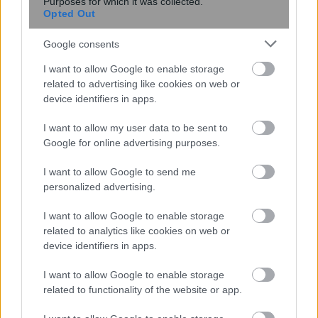
Purposes for which it was collected.
14:10
, 7 Αυγούστου 2026
||
Επικαιρότητα
Opted Out
Google consents
I want to allow Google to enable storage
related to advertising like cookies on web or
device identifiers in apps.
I want to allow my user data to be sent to
Google for online advertising purposes.
I want to allow Google to send me
personalized advertising.
Επέκταση του Μετρό Θεσσαλονίκης προς
I want to allow Google to enable storage
related to analytics like cookies on web or
την Καλαμαριά: Αρχίζουν τα δοκιμαστικά
device identifiers in apps.
δρομολόγια
I want to allow Google to enable storage
related to functionality of the website or app.
07:44
, 7 Αυγούστου 2026
||