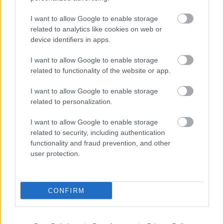
I want to allow Google to enable storage
related to analytics like cookies on web or
device identifiers in apps.
I want to allow Google to enable storage
related to functionality of the website or app.
I want to allow Google to enable storage
related to personalization.
Κουίζ: Πόσο καλά θυμάστε την
I want to allow Google to enable storage
ελληνική μυθολογία; Μπορείτε να
related to security, including authentication
απαντήσετε σωστά και στις 3
functionality and fraud prevention, and other
ερωτήσεις;
user protection.
CONFIRM