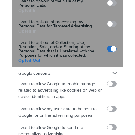
I want to opt-out of the Sale of my
Personal Data.
6 φράσεις που χρησιμοποιούν οι
Opted In
ναρκισσιστές στους καβγάδες για να
σας χειραγωγήσουν
I want to opt-out of processing my
Personal Data for Targeted Advertising.
Opted In
I want to opt-out of Collection, Use,
Retention, Sale, and/or Sharing of my
Personal Data that Is Unrelated with the
Purposes for which it was collected.
Opted Out
Google consents
I want to allow Google to enable storage
related to advertising like cookies on web or
device identifiers in apps.
I want to allow my user data to be sent to
Νέα κβαντική πύλη εντοπίζει μόνη
Google for online advertising purposes.
της τα σφάλματα ως απώλειες
I want to allow Google to send me
φωτονίων
personalized advertising.