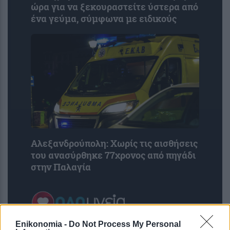
ώρα για να ξεκουραστείτε ύστερα από
ένα γεύμα, σύμφωνα με ειδικούς
Αλεξανδρούπολη: Χωρίς τις αισθήσεις
του ανασύρθηκε 77χρονος από πηγάδι
στην Παλαγία
Enikonomia -
Do Not Process My Personal