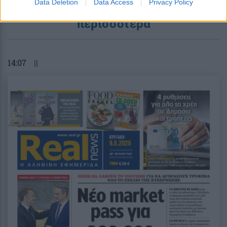
Data Deletion
Data Access
Privacy Policy
περισσότερα
14:07
||