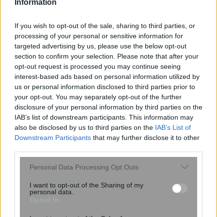
Information
If you wish to opt-out of the sale, sharing to third parties, or
processing of your personal or sensitive information for
targeted advertising by us, please use the below opt-out
section to confirm your selection. Please note that after your
opt-out request is processed you may continue seeing
interest-based ads based on personal information utilized by
us or personal information disclosed to third parties prior to
Σκανδιναβικό bob: Το καρέ που κάνει
your opt-out. You may separately opt-out of the further
τα λεπτά μαλλιά να δείχνουν πιο
disclosure of your personal information by third parties on the
πλούσια – Το προτιμούν celebrities
IAB’s list of downstream participants. This information may
also be disclosed by us to third parties on the
IAB’s List of
Downstream Participants
that may further disclose it to other
third parties.
Please note that this website/app uses one or more Google
Personal Data Processing Opt Outs
services and may gather and store information including but
not limited to your visit or usage behaviour. You may click to
I want to opt-out of the Sharing of my
personal data.
grant or deny consent to Google and its third-party tags to
Opted In
use your data for below specified purposes in below Google
consent section.