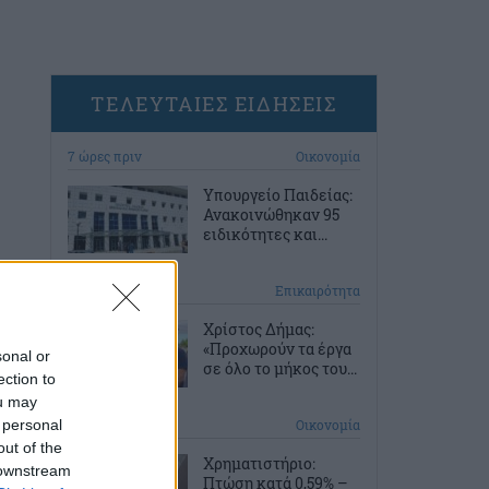
ΤΕΛΕΥΤΑΙΕΣ ΕΙΔΗΣΕΙΣ
7 ώρες πριν
Οικονομία
Υπουργείο Παιδείας:
Ανακοινώθηκαν 95
ειδικότητες και...
7 ώρες πριν
Επικαιρότητα
Χρίστος Δήμας:
«Προχωρούν τα έργα
sonal or
σε όλο το μήκος του...
ection to
ou may
 personal
8 ώρες πριν
Οικονομία
out of the
Χρηματιστήριο:
 downstream
Πτώση κατά 0,59% –