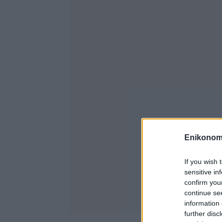
Enikonom
If you wish 
sensitive in
confirm you
continue se
information 
further disc