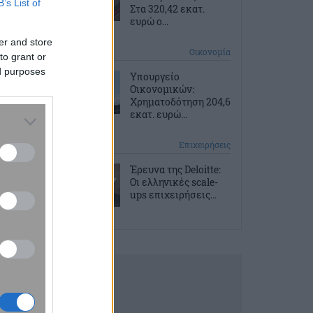
B’s List of
Στα 320,42 εκατ.
ευρώ ο...
er and store
9 ώρες πριν
Οικονομία
to grant or
ed purposes
Υπουργείο
Οικονομικών:
Χρηματοδότηση 204,6
εκατ. ευρώ...
9 ώρες πριν
Επιχειρήσεις
Έρευνα της Deloitte:
Οι ελληνικές scale-
ups επιχειρήσεις...