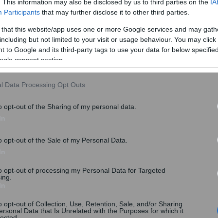
. This information may also be disclosed by us to third parties on the
IA
ο σχετικό Προεδρικό Διάταγμα για την διάλυση της
Participants
that may further disclose it to other third parties.
επισήμως την έναρξη της προεκλογικής περιόδου.
 that this website/app uses one or more Google services and may gath
γική αποζημίωση
including but not limited to your visit or usage behaviour. You may click 
 to Google and its third-party tags to use your data for below specifi
ogle consent section.
ρίζονται οι δικαιούχοι εκλογικής αποζημίωσης και
ψους του ποσού
l Data Processing Opt Outs
o opt-out of the Sharing of my personal data.
In
o opt-out of the Sale of my Personal Data.
In
to opt-out of processing my Personal Data for Targeted
ing.
In
o opt-out of Collection, Use, Retention, Sale, and/or Sharing
ersonal Data that Is Unrelated with the Purposes for which it
lected.