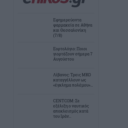
Εφημερεύοντα
φαρμακεία σε Αθήνα
και Θεσσαλονίκη
(7/8)
Εορτολόγιο: Ποιοι
γιορτάζουν σήμερα 7
Αυγούστου
Λίβανος: Τρεις ΜΚΟ
καταγγέλλουν ως
«έγκλημα πολέμου»...
CENTCOM: Σε
εξέλιξη ο ναυτικός
αποκλεισμός κατά
του Ιράν...