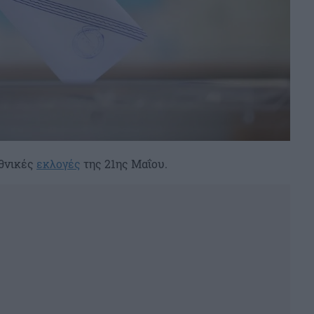
εθνικές
εκλογές
της 21ης Μαΐου.