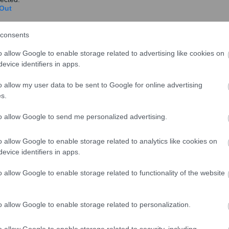
ξής:
Out
consents
 – Τροποποίηση παρ. 1 άρθρου 131 π.δ. 96/2007
o allow Google to enable storage related to advertising like cookies on
evice identifiers in apps.
o allow my user data to be sent to Google for online advertising
s.
to allow Google to send me personalized advertising.
o allow Google to enable storage related to analytics like cookies on
evice identifiers in apps.
o allow Google to enable storage related to functionality of the website
o allow Google to enable storage related to personalization.
Α’ 116) τροποποιείται:
o allow Google to enable storage related to security, including