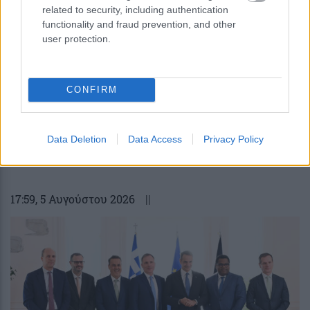
related to security, including authentication
functionality and fraud prevention, and other
user protection.
CONFIRM
Data Deletion
Data Access
Privacy Policy
Οι πολιτικές εφημερίδες 6/8/2026
17:59
, 5 Αυγούστου 2026
||