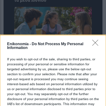
τα μέσα Ιουνίου
Enikonomia -
Do Not Process My Personal
Information
Η ομιλία των παιδιών μπορεί να
If you wish to opt-out of the sale, sharing to third parties, or
αποκαλύπτει τον μελλοντικό κίνδυνο
processing of your personal or sensitive information for
κατάθλιψης και άγχους – Τι έδειξε
targeted advertising by us, please use the below opt-out
μελέτη του Stanford με ...
section to confirm your selection. Please note that after your
opt-out request is processed you may continue seeing
interest-based ads based on personal information utilized by
us or personal information disclosed to third parties prior to
your opt-out. You may separately opt-out of the further
disclosure of your personal information by third parties on the
IAB’s list of downstream participants. This information may