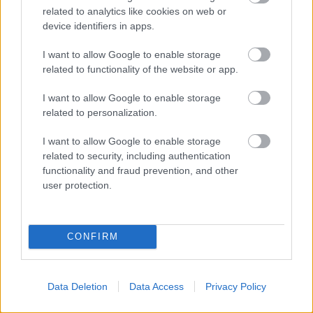
Κουίζ: Πόσο καλά γνωρίζετε την
related to analytics like cookies on web or
ελληνική μυθολογία; Μπορείτε να
device identifiers in apps.
κάνετε το 3 στα 3;
I want to allow Google to enable storage
related to functionality of the website or app.
I want to allow Google to enable storage
related to personalization.
I want to allow Google to enable storage
related to security, including authentication
functionality and fraud prevention, and other
περισσότερα
user protection.
08:30
, 6 Αυγούστου 2026
||
CONFIRM
Data Deletion
Data Access
Privacy Policy