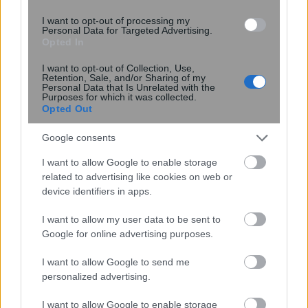
I want to opt-out of processing my
Personal Data for Targeted Advertising.
Opted In
I want to opt-out of Collection, Use,
Retention, Sale, and/or Sharing of my
Personal Data that Is Unrelated with the
Νέος σχεδιασμός καταλύτη βελτιώνει
Purposes for which it was collected.
Opted Out
την παραγωγή αμμωνίας
καταστέλλοντας ανεπιθύμητες
Google consents
αντιδράσεις
I want to allow Google to enable storage
related to advertising like cookies on web or
device identifiers in apps.
I want to allow my user data to be sent to
Google for online advertising purposes.
I want to allow Google to send me
personalized advertising.
I want to allow Google to enable storage