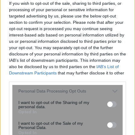
If you wish to opt-out of the sale, sharing to third parties, or
processing of your personal or sensitive information for
targeted advertising by us, please use the below opt-out
section to confirm your selection. Please note that after your
opt-out request is processed you may continue seeing
interest-based ads based on personal information utilized by
us or personal information disclosed to third parties prior to
your opt-out. You may separately opt-out of the further
disclosure of your personal information by third parties on the
IAB’s list of downstream participants. This information may
Η ομιλία των παιδιών μπορεί να
also be disclosed by us to third parties on the
IAB’s List of
αποκαλύπτει τον μελλοντικό κίνδυνο
Downstream Participants
that may further disclose it to other
κατάθλιψης και άγχους – Τι έδειξε
third parties.
μελέτη του Stanford με ...
Please note that this website/app uses one or more Google
Personal Data Processing Opt Outs
services and may gather and store information including but
not limited to your visit or usage behaviour. You may click to
I want to opt-out of the Sharing of my
personal data.
grant or deny consent to Google and its third-party tags to
Opted In
use your data for below specified purposes in below Google
consent section.
I want to opt-out of the Sale of my
Personal Data.
Opted In