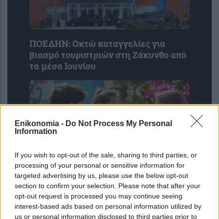
ΠΟΕΔΗΝ: Οκτώ καταγγελίες για
βιασμό τουριστριών στη Ζάκυνθο από
τα μέσα Ιουνίου
Enikonomia -
Do Not Process My Personal
Information
If you wish to opt-out of the sale, sharing to third parties, or
processing of your personal or sensitive information for
targeted advertising by us, please use the below opt-out
Η ομιλία των παιδιών μπορεί να
section to confirm your selection. Please note that after your
αποκαλύπτει τον μελλοντικό κίνδυνο
opt-out request is processed you may continue seeing
κατάθλιψης και άγχους – Τι έδειξε
interest-based ads based on personal information utilized by
μελέτη του Stanford με ...
us or personal information disclosed to third parties prior to