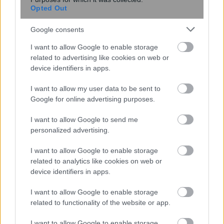
Opted Out
Google consents
I want to allow Google to enable storage
related to advertising like cookies on web or
device identifiers in apps.
Κουίζ: Πόσο καλά γνωρίζετε την
I want to allow my user data to be sent to
ελληνική μυθολογία; Μπορείτε να
Google for online advertising purposes.
κάνετε το 3 στα 3;
I want to allow Google to send me
personalized advertising.
I want to allow Google to enable storage
related to analytics like cookies on web or
device identifiers in apps.
I want to allow Google to enable storage
related to functionality of the website or app.
περισσότερα
I want to allow Google to enable storage