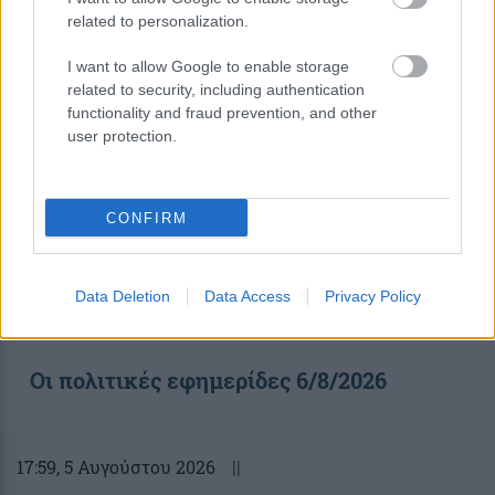
related to personalization.
08:30
, 6 Αυγούστου 2026
||
I want to allow Google to enable storage
related to security, including authentication
functionality and fraud prevention, and other
user protection.
CONFIRM
Data Deletion
Data Access
Privacy Policy
Οι πολιτικές εφημερίδες 6/8/2026
17:59
, 5 Αυγούστου 2026
||