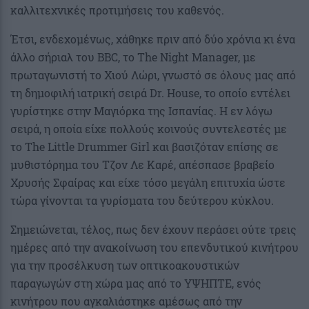
καλλιτεχνικές προτιμήσεις του καθενός.
Έτσι, ενδεχομένως, χάθηκε πριν από δύο χρόνια κι ένα
άλλο σήριαλ του BBC, το The Night Manager, με
πρωταγωνιστή το Χιού Λώρι, γνωστό σε όλους μας από
τη δημοφιλή ιατρική σειρά Dr. House, το οποίο εντέλει
γυρίστηκε στην Μαγιόρκα της Ισπανίας. Η εν λόγω
σειρά, η οποία είχε πολλούς κοινούς συντελεστές με
το The Little Drummer Girl και βασιζόταν επίσης σε
μυθιστόρημα του Τζον Λε Καρέ, απέσπασε βραβείο
Χρυσής Σφαίρας και είχε τόσο μεγάλη επιτυχία ώστε
τώρα γίνονται τα γυρίσματα του δεύτερου κύκλου.
Σημειώνεται, τέλος, πως δεν έχουν περάσει ούτε τρεις
ημέρες από την ανακοίνωση του επενδυτικού κινήτρου
για την προσέλκυση των οπτικοακουστικών
παραγωγών στη χώρα μας από το ΥΨΗΠΤΕ, ενός
κινήτρου που αγκαλιάστηκε αμέσως από την