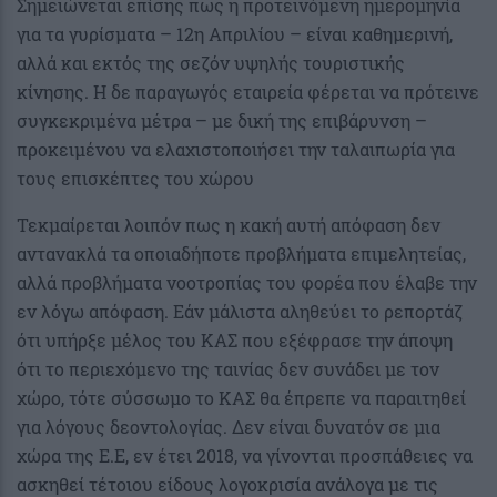
Σημειώνεται επίσης πως η προτεινόμενη ημερομηνία
για τα γυρίσματα – 12η Απριλίου – είναι καθημερινή,
αλλά και εκτός της σεζόν υψηλής τουριστικής
κίνησης. Η δε παραγωγός εταιρεία φέρεται να πρότεινε
συγκεκριμένα μέτρα – με δική της επιβάρυνση –
προκειμένου να ελαχιστοποιήσει την ταλαιπωρία για
τους επισκέπτες του χώρου
Τεκμαίρεται λοιπόν πως η κακή αυτή απόφαση δεν
αντανακλά τα οποιαδήποτε προβλήματα επιμελητείας,
αλλά προβλήματα νοοτροπίας του φορέα που έλαβε την
εν λόγω απόφαση. Εάν μάλιστα αληθεύει το ρεπορτάζ
ότι υπήρξε μέλος του ΚΑΣ που εξέφρασε την άποψη
ότι το περιεχόμενο της ταινίας δεν συνάδει με τον
χώρο, τότε σύσσωμο το ΚΑΣ θα έπρεπε να παραιτηθεί
για λόγους δεοντολογίας. Δεν είναι δυνατόν σε μια
χώρα της Ε.Ε, εν έτει 2018, να γίνονται προσπάθειες να
ασκηθεί τέτοιου είδους λογοκρισία ανάλογα με τις