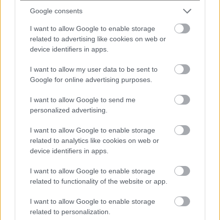
Ροή
Οικονομία
Επιχειρήσεις
Επικαιρότητα
Google consents
I want to allow Google to enable storage
48 λεπτά πριν
related to advertising like cookies on web or
Αγροτικές ενισχύσεις: Ποιοι θα λάβουν
device identifiers in apps.
νωρίτερα τις προκαταβολές
I want to allow my user data to be sent to
Google for online advertising purposes.
1 ώρα πριν
Ελληνικές εξαγωγές: Εσπασαν το φράγμα
I want to allow Google to send me
των 5 δισ. ευρώ τον Ιούνιο – Δείτε
personalized advertising.
αναλυτικά τα στοιχεία...
I want to allow Google to enable storage
related to analytics like cookies on web or
2 ώρες πριν
device identifiers in apps.
ΣΥΡΙΖΑ: Πυρά κατά της κυβέρνησης για
τους πανηγυρισμούς αναφορικά με την
I want to allow Google to enable storage
ενεργειακή ρήτρα...
related to functionality of the website or app.
I want to allow Google to enable storage
related to personalization.