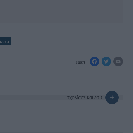
εσία
share
σχολίασε και εσύ