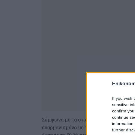
Enikonom
If you wish 
sensitive in
confirm you
continue se
Σύμφωνα με τα στοιχεία από την έρευνα π
information 
εναρμονισμένο με τις απαιτήσεις του νόμ
further disc