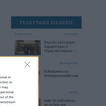
ΤΕΛΕΥΤΑΙΕΣ ΕΙΔΗΣΕΙΣ
9 λεπτά πριν
Οικονομία
Θερινές εκπτώσεις:
Χαμηλότερος ο
τζίρος από πέρυσι –...
19 λεπτά πριν
Επικαιρότητα
Η Realnews στο
www.pressreader.com
sonal or
ection to
ou may
 personal
29 λεπτά πριν
Διεθνή
out of the
Ιράκ: Σε συζητήσεις
 downstream
με το Ιράν για