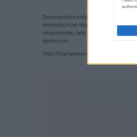
authenti
Συγκεκριμένα ελέγχθηκαν τα εξής: περ
καταναλωτή σε περίπτωση ελαττωματικο
επικοινωνίας, όροι πολιτικής προστασί
προϊόντων.
Πηγή Πληροφοριών: ΑΠΕ