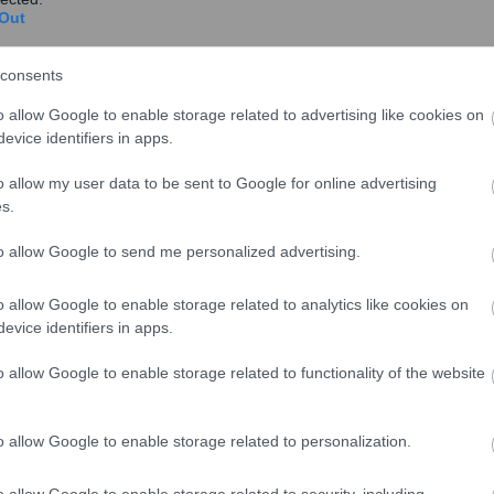
ζουν τα 61.
Out
λιοπωλεία, καθώς από τα μόλις 7 εναρμονισμένα
consents
αση έδειξε ότι τον Οκτώβριο, ο αριθμός αυτός
o allow Google to enable storage related to advertising like cookies on
evice identifiers in apps.
τον έλεγχο της στο εάν υπάρχουν στις ιστοσελίδες
o allow my user data to be sent to Google for online advertising
οφορίες που ορίζει ο νόμος, και αν αυτές υπάρχουν,
s.
τή.
to allow Google to send me personalized advertising.
o allow Google to enable storage related to analytics like cookies on
evice identifiers in apps.
o allow Google to enable storage related to functionality of the website
o allow Google to enable storage related to personalization.
o allow Google to enable storage related to security, including