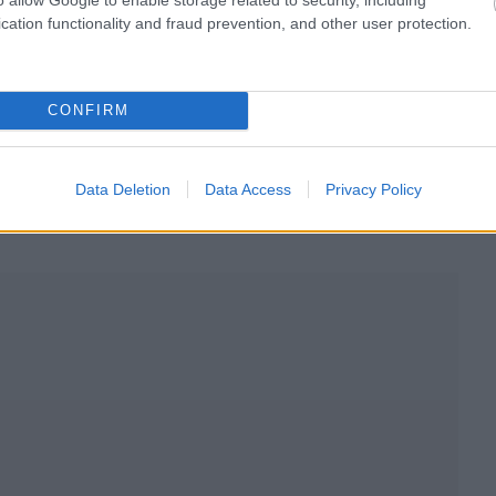
cation functionality and fraud prevention, and other user protection.
ιγραφή δικαιώματος υπαναχώρησης, εξυπηρέτηση
ύ προϊόντος, ταυτότητα προμηθευτή – στοιχεία
CONFIRM
ας προσωπικών δεδομένων και προθεσμία παραλαβής
Data Deletion
Data Access
Privacy Policy