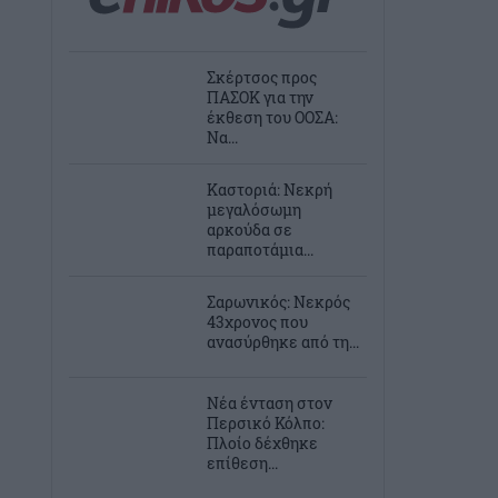
Σκέρτσος προς
ΠΑΣΟΚ για την
έκθεση του ΟΟΣΑ:
Να...
Καστοριά: Νεκρή
μεγαλόσωμη
αρκούδα σε
παραποτάμια...
Σαρωνικός: Νεκρός
43χρονος που
ανασύρθηκε από τη...
Νέα ένταση στον
Περσικό Κόλπο:
Πλοίο δέχθηκε
επίθεση...