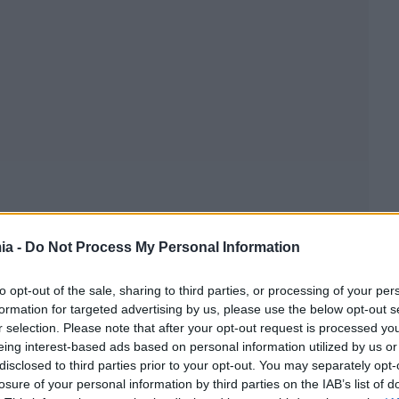
ia -
Do Not Process My Personal Information
to opt-out of the sale, sharing to third parties, or processing of your per
formation for targeted advertising by us, please use the below opt-out s
r selection. Please note that after your opt-out request is processed y
eing interest-based ads based on personal information utilized by us or
ου έγινε τον Απρίλιο, μόνο το 22,8% βρέθηκε να είναι
disclosed to third parties prior to your opt-out. You may separately opt-
ου. Το ποσοστό αυτό αυξήθηκε σε 51% τον Ιούνιο, και
losure of your personal information by third parties on the IAB’s list of