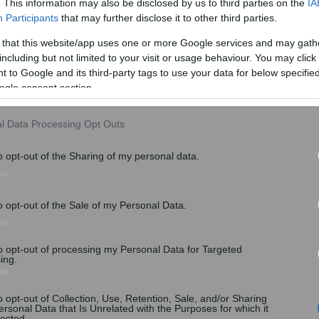
. This information may also be disclosed by us to third parties on the
IA
Participants
that may further disclose it to other third parties.
μο καταστήματα τον Απρίλιο του 2017, τον Οκτώβριο
 that this website/app uses one or more Google services and may gath
αταστημάτων που εξετάσθηκαν.
including but not limited to your visit or usage behaviour. You may click 
 to Google and its third-party tags to use your data for below specifi
ogle consent section.
l Data Processing Opt Outs
o opt-out of the Sharing of my personal data.
In
o opt-out of the Sale of my Personal Data.
In
to opt-out of processing my Personal Data for Targeted
ing.
δών-Παιχνιδιών τον Απρίλιο, τα εναρμονισμένα
In
 αριθμός αυτός ανήλθε σε 57 τον Οκτώβριο. Στην
o opt-out of Collection, Use, Retention, Sale, and/or Sharing
ρμονισμένα ηλεκτρονικά καταστήματα, τον Απρίλιο του
ersonal Data that Is Unrelated with the Purposes for which it
lected.