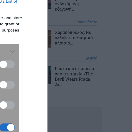
B’s List of
ενδεχόμενη
εξαγωγή...
er and store
1 ώρα πριν
Επικαιρότητα
to grant or
ed purposes
Χαρακόπουλος: Να
αλλάξει το θεσμικό
πλαίσιο...
2 ώρες πριν
Διεθνή
Ρούχα και αξεσουάρ
από την ταινία «The
Devil Wears Prada
2»...