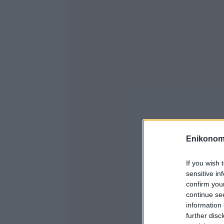
Enikonom
If you wish 
sensitive in
confirm you
continue se
information 
further disc