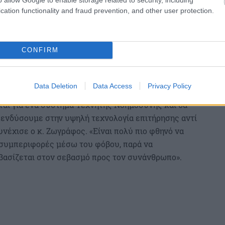
 κλιματιστικού στην οθόνη του αυτοκινήτου ή
cation functionality and fraud prevention, and other user protection.
 ένα σύστημα προσχηματικής επιβολής. Δεν δημιουργεί
ό λαβύρινθο όπου ο πολίτης τρέχει να αποδείξει την
CONFIRM
ραφιών που τραβήχτηκαν από τις κάμερες ασφαλείας,
 τώρα δεν είναι μια εικόνα 4Κ. Είναι μια πολύ φτωχή
Data Deletion
Data Access
Privacy Policy
ποτα». Στη συνέχεια αναφέρθηκε στη σημασία του
ιται για ένα σύστημα Τεχνητής Νοημοσύνης και θα
επενδύσουμε στην υψηλή τεχνολογία επιτήρησης αντί
υνέχισε ο κ. Ζωγράφος. «Είναι πολύ πιο φθηνό να
 συμπεριφορές μέσω του φόβου, παρά να
 βασίζεται στον σεβασμό προς τον συνάνθρωπο».