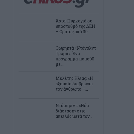
Άρτα: Πυρκαγιά σε
υποσταθμό της ΔΕΗ
– Ορατές από 30...
Θωρηκτά «Ντόναλντ
Τραμπ»: Ένα
πρόγραμμα-μαμούθ
με...
Μελέτης Ηλίας: «Η
εξουσία διαβρώνει
τον άνθρωπο –...
Ντόμπριντ: «Νέα
διάσταση» στις
απειλές μετά τον...