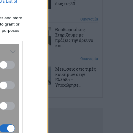
B’s List of
έως τις 30...
er and store
5 ώρες πριν
Οικονομία
to grant or
Θεοδωρικάκος:
ed purposes
Στηρίζουμε με
πράξεις την έρευνα
και...
5 ώρες πριν
Οικονομία
Μειώσεις στις τιμές
καυσίμων στην
Ελλάδα –
Υποχώρησε...