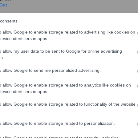
Out
consents
o allow Google to enable storage related to advertising like cookies on
evice identifiers in apps.
o allow my user data to be sent to Google for online advertising
s.
to allow Google to send me personalized advertising.
o allow Google to enable storage related to analytics like cookies on
σε ότι είναι νέας τεχνολογίας και καινούριες. Η
evice identifiers in apps.
ι να έχει αποτελέσει κάποιο πρόβλημα στις χιλιάδες
πε. «Φυσικά, υπάρχουν και εξαιρέσεις. Για αυτό
o allow Google to enable storage related to functionality of the website
, ανέφερε.
o allow Google to enable storage related to personalization.
ράφος, ο οποίος θέλησε να αμφισβητήσει το αν η
 σημαίνει οδική ασφάλεια. «Όταν το σύστημα
o allow Google to enable storage related to security, including