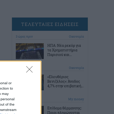
ΤΕΛΕΥΤΑΙΕΣ ΕΙΔΗΣΕΙΣ
3 ώρες πριν
Οικονομία
ΗΠΑ: Νέα ρεκόρ για
τα Χρηματιστήρια
Παρισιού και...
4 ώρες πριν
Οικονομία
«Ελευθέριος
Βενιζέλος»: Άνοδος
sonal or
4,7% στην επιβατική...
ection to
ou may
 personal
4 ώρες πριν
My money
out of the
Επίδομα θέρμανσης:
 downstream
Ποιοι πληρώνονται