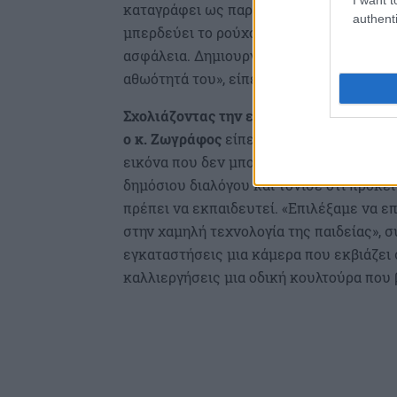
καταγράφει ως παράβαση τη ρύθμιση του
authenti
μπερδεύει το ρούχο με τη ζώνη, έχουμε
ασφάλεια. Δημιουργεί ένα γραφειοκρατικ
αθωότητά του», είπε χαρακτηριστικά.
Σχολιάζοντας την ευκρίνεια των φωτογ
ο κ. Ζωγράφος
είπε: «Αυτό το οποίο είδα
εικόνα που δεν μπορεί να περιγράψει τί
δημόσιου διαλόγου και τόνισε ότι πρόκε
πρέπει να εκπαιδευτεί. «Επιλέξαμε να 
στην χαμηλή τεχνολογία της παιδείας», σ
εγκαταστήσεις μια κάμερα που εκβιάζει
καλλιεργήσεις μια οδική κουλτούρα που