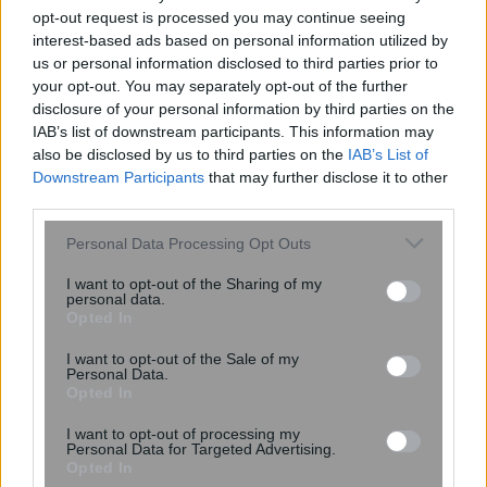
opt-out request is processed you may continue seeing
Η πατατοσαλάτα θα γίνει απίστευτα
interest-based ads based on personal information utilized by
νόστιμη αν προσθέσετε 1 απρόσμενο
us or personal information disclosed to third parties prior to
υλικό – Συνήθως το πετάμε
your opt-out. You may separately opt-out of the further
disclosure of your personal information by third parties on the
IAB’s list of downstream participants. This information may
also be disclosed by us to third parties on the
IAB’s List of
Downstream Participants
that may further disclose it to other
third parties.
Please note that this website/app uses one or more Google
Personal Data Processing Opt Outs
services and may gather and store information including but
not limited to your visit or usage behaviour. You may click to
I want to opt-out of the Sharing of my
personal data.
grant or deny consent to Google and its third-party tags to
Opted In
use your data for below specified purposes in below Google
consent section.
I want to opt-out of the Sale of my
Personal Data.
Opted In
Επίθεση στην αλυσίδα εφοδιασμού
I want to opt-out of processing my
του npm: Παραβιάστηκε το δημοφιλές
Personal Data for Targeted Advertising.
πακέτο Keyv με 127 εκατ.
Opted In