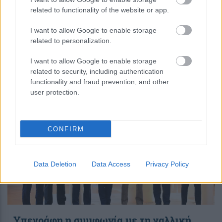
related to functionality of the website or app.
I want to allow Google to enable storage
περισσότερα
related to personalization.
I want to allow Google to enable storage
related to security, including authentication
17:59
, 5 Αυγούστου 2026
||
functionality and fraud prevention, and other
user protection.
CONFIRM
Data Deletion
Data Access
Privacy Policy
Υπεγράφη η συμφωνία με τη γαλλική