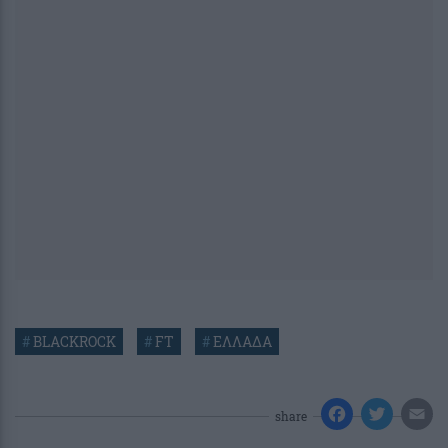
#
BLACKROCK
#
FT
#
ΕΛΛΑΔΑ
share