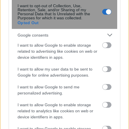
εβδομαδιαίες λήψεις
I want to opt-out of Collection, Use,
Retention, Sale, and/or Sharing of my
Personal Data that Is Unrelated with the
Purposes for which it was collected.
Opted Out
Google consents
I want to allow Google to enable storage
related to advertising like cookies on web or
device identifiers in apps.
I want to allow my user data to be sent to
Κουίζ: Πόσο καλά θυμάσαι την
Google for online advertising purposes.
ελληνική μυθολογία; Μπορείς να
απαντήσεις σωστά και στις 3
I want to allow Google to send me
ερωτήσεις;
personalized advertising.
I want to allow Google to enable storage
related to analytics like cookies on web or
device identifiers in apps.
I want to allow Google to enable storage