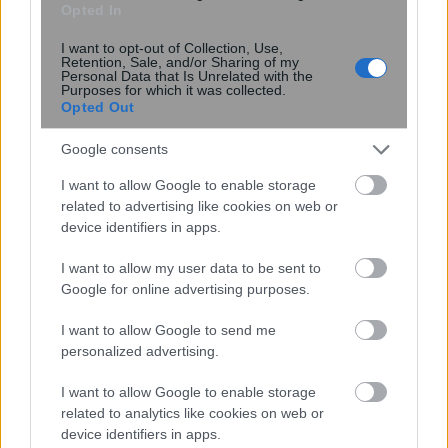
Opted In
I want to opt-out of Collection, Use,
Retention, Sale, and/or Sharing of my
Personal Data that Is Unrelated with the
Purposes for which it was collected.
Opted Out
Google consents
I want to allow Google to enable storage
Έξυπνη συσκευασία υδρογέλης
related to advertising like cookies on web or
δείχνει αν το φαγητό παραμένει
device identifiers in apps.
φρέσκο
I want to allow my user data to be sent to
Google for online advertising purposes.
I want to allow Google to send me
personalized advertising.
I want to allow Google to enable storage
related to analytics like cookies on web or
device identifiers in apps.