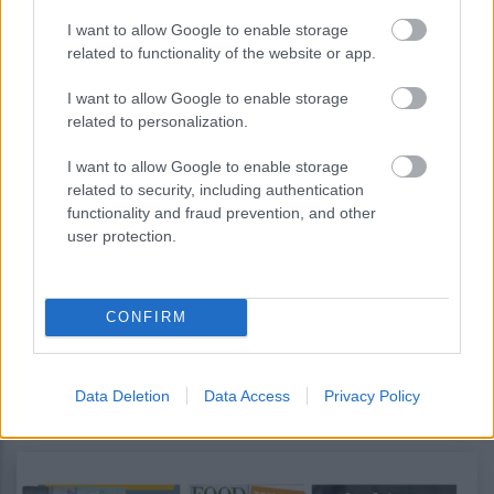
I want to allow Google to enable storage
Η Anthropic βελτιώνει τα φίλτρα
related to functionality of the website or app.
ασφαλείας της βιολογίας του Claude
Fable 5 για τη μείωση των ψευδών
I want to allow Google to enable storage
θετικών αποτελεσμάτων
related to personalization.
I want to allow Google to enable storage
related to security, including authentication
functionality and fraud prevention, and other
user protection.
CONFIRM
περισσότερα
Data Deletion
Data Access
Privacy Policy
14:07
||