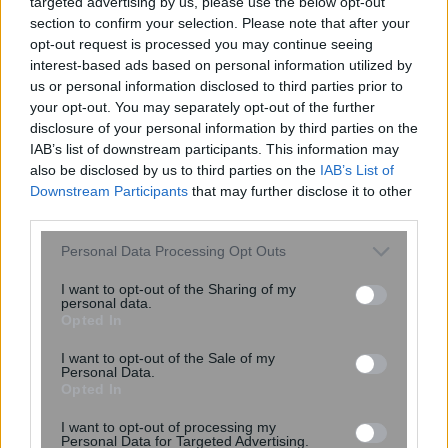
Σκανδιναβικό bob: Το καρέ που κάνει
targeted advertising by us, please use the below opt-out
τα λεπτά μαλλιά να δείχνουν πιο
section to confirm your selection. Please note that after your
opt-out request is processed you may continue seeing
πλούσια – Το προτιμούν celebrities
interest-based ads based on personal information utilized by
us or personal information disclosed to third parties prior to
your opt-out. You may separately opt-out of the further
disclosure of your personal information by third parties on the
IAB’s list of downstream participants. This information may
also be disclosed by us to third parties on the
IAB’s List of
Downstream Participants
that may further disclose it to other
third parties.
Please note that this website/app uses one or more Google
Personal Data Processing Opt Outs
services and may gather and store information including but
6 φράσεις που χρησιμοποιούν οι
not limited to your visit or usage behaviour. You may click to
I want to opt-out of the Sharing of my
personal data.
ναρκισσιστές στους καβγάδες για να
grant or deny consent to Google and its third-party tags to
Opted In
use your data for below specified purposes in below Google
σας χειραγωγήσουν
consent section.
I want to opt-out of the Sale of my
Personal Data.
Opted In
I want to opt-out of processing my
Personal Data for Targeted Advertising.