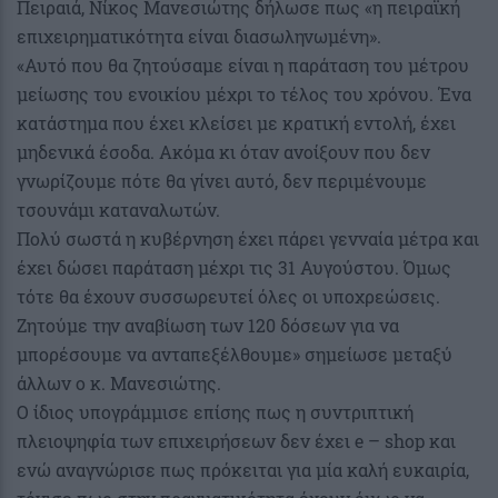
Πειραιά, Νίκος Μανεσιώτης δήλωσε πως «η πειραϊκή
επιχειρηματικότητα είναι διασωληνωμένη».
«Αυτό που θα ζητούσαμε είναι η παράταση του μέτρου
μείωσης του ενοικίου μέχρι το τέλος του χρόνου. Ένα
κατάστημα που έχει κλείσει με κρατική εντολή, έχει
μηδενικά έσοδα. Ακόμα κι όταν ανοίξουν που δεν
γνωρίζουμε πότε θα γίνει αυτό, δεν περιμένουμε
τσουνάμι καταναλωτών.
Πολύ σωστά η κυβέρνηση έχει πάρει γενναία μέτρα και
έχει δώσει παράταση μέχρι τις 31 Αυγούστου. Όμως
τότε θα έχουν συσσωρευτεί όλες οι υποχρεώσεις.
Ζητούμε την αναβίωση των 120 δόσεων για να
μπορέσουμε να ανταπεξέλθουμε» σημείωσε μεταξύ
άλλων ο κ. Μανεσιώτης.
Ο ίδιος υπογράμμισε επίσης πως η συντριπτική
πλειοψηφία των επιχειρήσεων δεν έχει e – shop και
ενώ αναγνώρισε πως πρόκειται για μία καλή ευκαιρία,