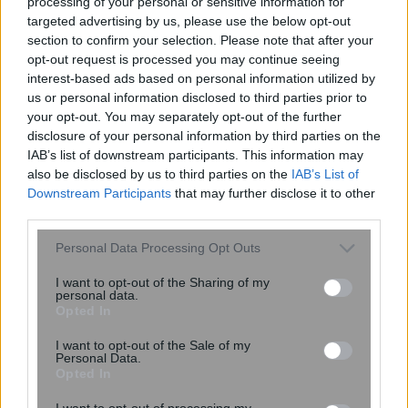
processing of your personal or sensitive information for
targeted advertising by us, please use the below opt-out
section to confirm your selection. Please note that after your
opt-out request is processed you may continue seeing
interest-based ads based on personal information utilized by
us or personal information disclosed to third parties prior to
your opt-out. You may separately opt-out of the further
ΙΣΑ για έξαρση του ιού του Δυτικού
disclosure of your personal information by third parties on the
Νείλου στην Αττική: Ζητά άμεση
IAB’s list of downstream participants. This information may
εντατικοποίηση των μέτρων κατά των
also be disclosed by us to third parties on the
IAB’s List of
κουνουπιών
Downstream Participants
that may further disclose it to other
third parties.
Please note that this website/app uses one or more Google
Personal Data Processing Opt Outs
services and may gather and store information including but
not limited to your visit or usage behaviour. You may click to
I want to opt-out of the Sharing of my
personal data.
grant or deny consent to Google and its third-party tags to
Opted In
use your data for below specified purposes in below Google
consent section.
I want to opt-out of the Sale of my
Personal Data.
Opted In
I want to opt-out of processing my