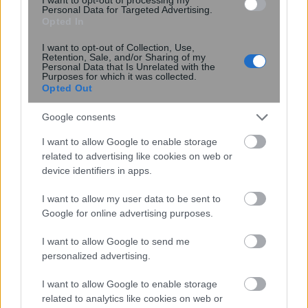
Personal Data for Targeted Advertising.
Opted In
Νέοι υπέρλεπτοι υπεραγωγοί
I want to opt-out of Collection, Use,
Retention, Sale, and/or Sharing of my
ανοίγουν τον δρόμο για μικρότερες
Personal Data that Is Unrelated with the
και αποδοτικότερες κβαντικές
Purposes for which it was collected.
Opted Out
συσκευές
Google consents
I want to allow Google to enable storage
related to advertising like cookies on web or
device identifiers in apps.
I want to allow my user data to be sent to
Google for online advertising purposes.
I want to allow Google to send me
personalized advertising.
Νέα μέθοδος μετατρέπει το PVC σε
λιπαντικό υψηλής απόδοσης
I want to allow Google to enable storage
related to analytics like cookies on web or