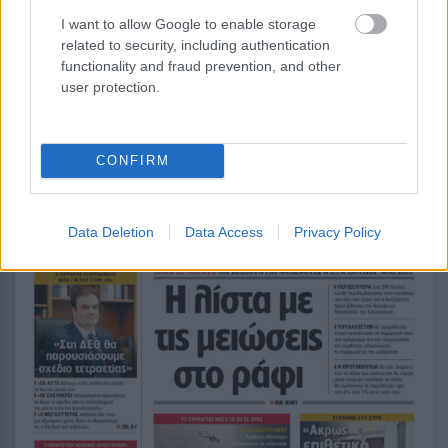
I want to allow Google to enable storage
related to security, including authentication
14:06
, 1 Αυγούστου 2026
||
functionality and fraud prevention, and other
user protection.
CONFIRM
Data Deletion
Data Access
Privacy Policy