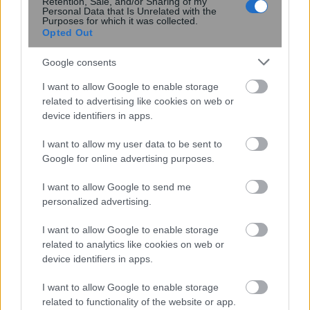
Retention, Sale, and/or Sharing of my
περισσότερα
Personal Data that Is Unrelated with the
Purposes for which it was collected.
Opted Out
Google consents
07:44
||
I want to allow Google to enable storage
related to advertising like cookies on web or
device identifiers in apps.
I want to allow my user data to be sent to
Google for online advertising purposes.
I want to allow Google to send me
personalized advertising.
I want to allow Google to enable storage
related to analytics like cookies on web or
device identifiers in apps.
Καιρός: Αίθριος με τοπικές βροχές στα
ορεινά και έως 38 βαθμούς
I want to allow Google to enable storage
related to functionality of the website or app.