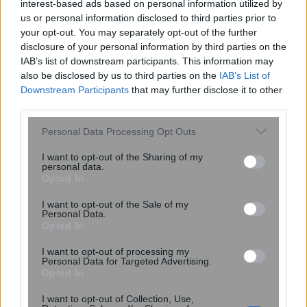
interest-based ads based on personal information utilized by
us or personal information disclosed to third parties prior to
your opt-out. You may separately opt-out of the further
disclosure of your personal information by third parties on the
IAB’s list of downstream participants. This information may
also be disclosed by us to third parties on the
IAB’s List of
Downstream Participants
that may further disclose it to other
third parties.
Please note that this website/app uses one or more Google
Κενό ασφαλείας στο iCloud Private
Personal Data Processing Opt Outs
services and may gather and store information including but
Relay της Apple μπορεί να
not limited to your visit or usage behaviour. You may click to
I want to opt-out of the Sharing of my
αποκαλύψει την πραγματική
personal data.
grant or deny consent to Google and its third-party tags to
Opted In
διεύθυνση IP
use your data for below specified purposes in below Google
consent section.
I want to opt-out of the Sale of my
Personal Data.
Opted In
I want to opt-out of processing my
Personal Data for Targeted Advertising.
Opted In
I want to opt-out of Collection, Use,