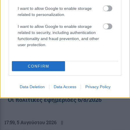
I want to allow Google to enable storage
08:30
, 6 Αυγούστου 2026
||
related to personalization.
I want to allow Google to enable storage
related to security, including authentication
functionality and fraud prevention, and other
user protection.
CONFIRM
Data Deletion
Data Access
Privacy Policy
Οι πολιτικές εφημερίδες 6/8/2026
17:59
, 5 Αυγούστου 2026
||