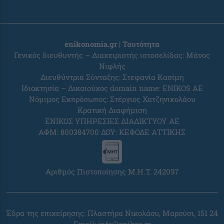
enikonomia.gr | Ταυτότητα
Γενικός διευθυντής – Διαχειριστής ιστοσελίδας: Μάνος
Νιφλής
Διευθύντρια Σύνταξης: Στεφανία Κασίμη
Ιδιοκτησία – Δικαιούχος domain name: ENIKOS AE
Νόμιμος Εκπρόσωπος: Στέργιος Χατζηνικολάου
Κρατική Διαφήμιση
ΕΝΙΚΟΣ ΥΠΗΡΕΣΙΕΣ ΔΙΑΔΙΚΤΥΟΥ ΑΕ
ΑΦΜ: 800384700 ΔΟΥ: ΚΕΦΟΔΕ ΑΤΤΙΚΗΣ
Αριθμός Πιστοποίησης Μ.Η.Τ. 242097
Έδρα της επιχείρησης: Πλαστήρα Νικολάου, Μαρούσι, 151 24
Email:
info@enikos.gr