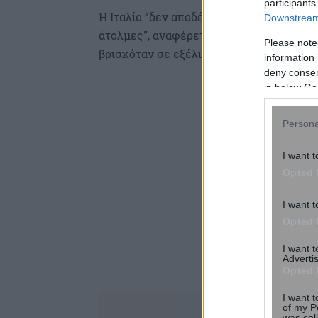
participants
Η Ιταλία “δεν αποδέχεται” τις προτάσεις
Downstream 
άτολμες”, αναφέρεται σε δήλωση του Κό
Please note
βρισκόταν σε εξέλιξη.
information 
deny consent
in below Go
Persona
I want t
Opted 
I want t
Opted 
I want 
Advertis
Opted 
I want t
of my P
was col