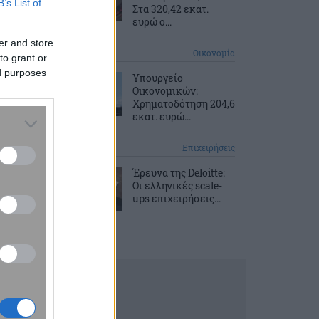
B’s List of
Στα 320,42 εκατ.
ευρώ ο...
er and store
7 ώρες πριν
Οικονομία
to grant or
ed purposes
Υπουργείο
Οικονομικών:
Χρηματοδότηση 204,6
εκατ. ευρώ...
7 ώρες πριν
Επιχειρήσεις
Έρευνα της Deloitte:
Οι ελληνικές scale-
ups επιχειρήσεις...