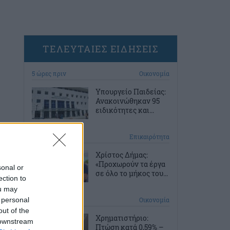
ΤΕΛΕΥΤΑΙΕΣ ΕΙΔΗΣΕΙΣ
5 ώρες πριν
Οικονομία
Υπουργείο Παιδείας:
Ανακοινώθηκαν 95
ειδικότητες και...
5 ώρες πριν
Επικαιρότητα
Χρίστος Δήμας:
«Προχωρούν τα έργα
sonal or
σε όλο το μήκος του...
ection to
ou may
 personal
6 ώρες πριν
Οικονομία
out of the
Χρηματιστήριο:
 downstream
Πτώση κατά 0,59% –