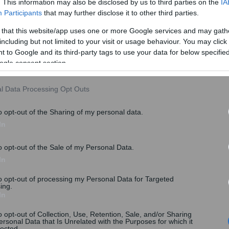
. This information may also be disclosed by us to third parties on the
IA
 που περιλαμβάνονται στο προσχέδιο, γιατί είναι πολύ
Participants
that may further disclose it to other third parties.
ντε, που εξέδωσε το γραφείο του, ενώ η τηλεδιάσκεψη
 that this website/app uses one or more Google services and may gath
including but not limited to your visit or usage behaviour. You may click 
 to Google and its third-party tags to use your data for below specifi
ogle consent section.
l Data Processing Opt Outs
o opt-out of the Sharing of my personal data.
In
o opt-out of the Sale of my Personal Data.
In
to opt-out of processing my Personal Data for Targeted
ing.
In
o opt-out of Collection, Use, Retention, Sale, and/or Sharing
ersonal Data that Is Unrelated with the Purposes for which it
lected.