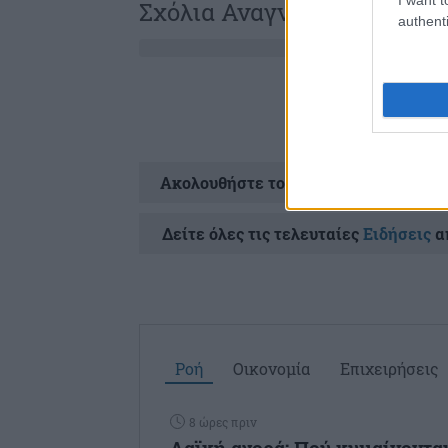
Σχόλια Αναγνωστών
authenti
Ακολουθήστε το
στ
Δείτε όλες τις τελευταίες
Ειδήσεις
απ
Ροή
Οικονομία
Επιχειρήσεις
8 ώρες πριν
Λαϊκή αγορά: Πού κυμαίνονται