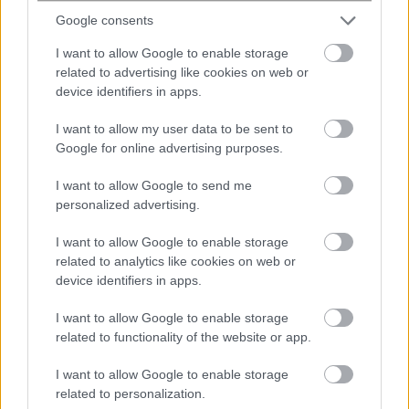
Δείτε όλες τις τελευταίες
Ειδήσεις
από την Ελλάδα
Google consents
και τον Κόσμο στο
I want to allow Google to enable storage
related to advertising like cookies on web or
device identifiers in apps.
I want to allow my user data to be sent to
Google for online advertising purposes.
Ροή
Οικονομία
Επιχειρήσεις
Επικαιρότητα
I want to allow Google to send me
3 ώρες πριν
personalized advertising.
Ειδικό πρόγραμμα απασχόλησης της
I want to allow Google to enable storage
ΔΥΠΑ για ανέργους με μισθό άνω των
related to analytics like cookies on web or
1000 ευρώ: Ποιοι μπορούν να...
device identifiers in apps.
4 ώρες πριν
I want to allow Google to enable storage
Δεκαπενταύγουστος 2026: Ποιοι θα
related to functionality of the website or app.
λάβουν τα περισσότερα χρήματα
I want to allow Google to enable storage
related to personalization.
4 ώρες πριν