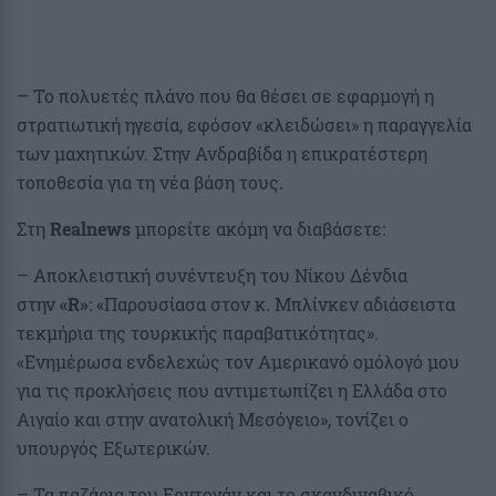
– Το πολυετές πλάνο που θα θέσει σε εφαρμογή η
στρατιωτική ηγεσία, εφόσον «κλειδώσει» η παραγγελία
των μαχητικών. Στην Ανδραβίδα η επικρατέστερη
τοποθεσία για τη νέα βάση τους.
Στη
Realnews
μπορείτε ακόμη να διαβάσετε:
– Aποκλειστική συνέντευξη του Νίκου Δένδια
στην
«R»
: «Παρουσίασα στον κ. Μπλίνκεν αδιάσειστα
τεκμήρια της τουρκικής παραβατικότητας».
«Ενημέρωσα ενδελεχώς τον Αμερικανό ομόλογό μου
για τις προκλήσεις που αντιμετωπίζει η Ελλάδα στο
Αιγαίο και στην ανατολική Μεσόγειο», τονίζει ο
υπουργός Εξωτερικών.
– Τα παζάρια του Ερντογάν και το σκανδιναβικό