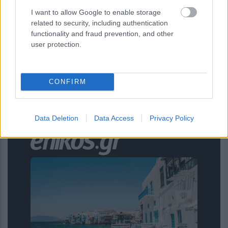
Τουρισμός για Όλους: Ποιοι ΑΦΜ
I want to allow Google to enable storage
related to security, including authentication
μπορούν να υποβάλουν αίτηση σήμερα –
functionality and fraud prevention, and other
Βήμα βήμα η διαδικασία
user protection.
CONFIRM
ENIKOS NETWORK
Data Deletion
Data Access
Privacy Policy