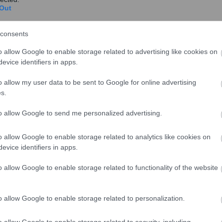
Out
consents
o allow Google to enable storage related to advertising like cookies on
τές και ποια στελέχη κοινοβουλευτικών κομμάτων
evice identifiers in apps.
ικούς προορισμούς. Η ακτινογραφία των
o allow my user data to be sent to Google for online advertising
s.
to allow Google to send me personalized advertising.
o allow Google to enable storage related to analytics like cookies on
evice identifiers in apps.
o allow Google to enable storage related to functionality of the website
o allow Google to enable storage related to personalization.
o allow Google to enable storage related to security, including