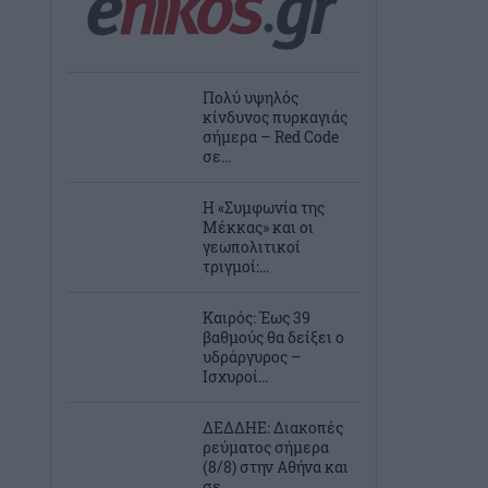
Πολύ υψηλός
κίνδυνος πυρκαγιάς
σήμερα – Red Code
σε...
Η «Συμφωνία της
Μέκκας» και οι
γεωπολιτικοί
τριγμοί:...
Καιρός: Έως 39
βαθμούς θα δείξει ο
υδράργυρος –
Ισχυροί...
ΔΕΔΔΗΕ: Διακοπές
ρεύματος σήμερα
(8/8) στην Αθήνα και
σε...