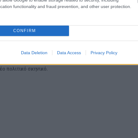
cation functionality and fraud prevention, and other user protection.
 ΠΑΣΟΚ, ΣΥΡΙΖΑ, Νέα Αριστερά
και στον χώρο των
CONFIRM
σίπρα
, ποιοι «φλερτάρουν» με το κόμμα
Καρυστιανού
 πολιτικό σχηματισμό ο
Σαμαράς
.
Data Deletion
Data Access
Privacy Policy
κινήσεις θα είναι οι
δημοσκοπήσεις του Ιουλίου
, στις
έο πολιτικό σκηνικό.