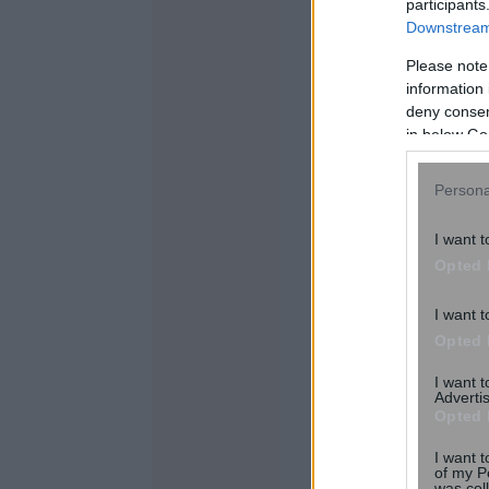
participants
Downstream 
Please note
information 
deny consent
in below Go
Persona
I want t
Opted 
I want t
Opted 
I want 
Advertis
Opted 
I want t
of my P
was col