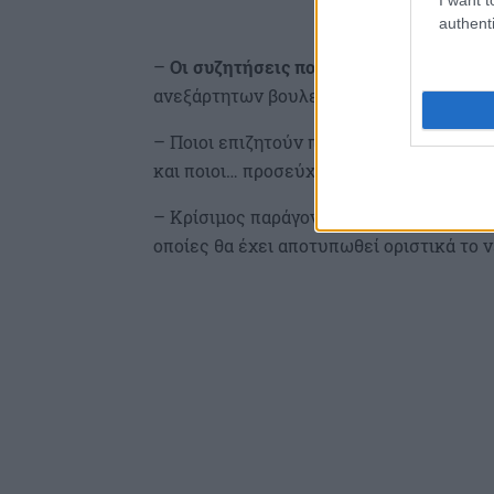
authenti
–
Οι συζητήσεις που γίνονται σε Ν.Δ.,
ανεξάρτητων βουλευτών.
– Ποιοι επιζητούν πρόσκληση από τον
Τ
και ποιοι… προσεύχονται να ιδρύσει νέο
– Κρίσιμος παράγοντας για τις επόμενες 
οποίες θα έχει αποτυπωθεί οριστικά το ν