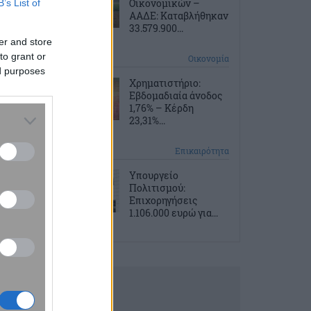
Οικονομικών –
B’s List of
ΑΑΔΕ: Καταβλήθηκαν
33.579.900...
er and store
to grant or
10 ώρες πριν
Οικονομία
ed purposes
Χρηματιστήριο:
Εβδομαδιαία άνοδος
1,76% – Κέρδη
23,31%...
10 ώρες πριν
Επικαιρότητα
Υπουργείο
Πολιτισμού:
Επιχορηγήσεις
1.106.000 ευρώ για...