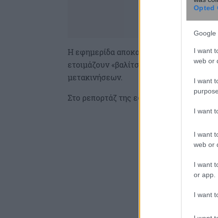
Opted 
Google 
I want t
Η εφημερίδα αποκαλύπτει ποιοι βουλευ
web or d
ετοιμάζουν «βαλίτσες» για άλλους πολιτ
μετακινήσεων.
I want t
purpose
Στο ρεπορτάζ της εφημερίδας:
I want 
I want t
web or d
I want t
or app.
I want t
I want t