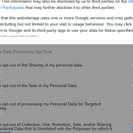
. This information may also be disclosed by us to third parties on the
IA
Participants
that may further disclose it to other third parties.
 that this website/app uses one or more Google services and may gath
including but not limited to your visit or usage behaviour. You may click 
 to Google and its third-party tags to use your data for below specifi
ogle consent section.
l Data Processing Opt Outs
o opt-out of the Sharing of my personal data.
In
o opt-out of the Sale of my Personal Data.
In
to opt-out of processing my Personal Data for Targeted
ing.
In
o opt-out of Collection, Use, Retention, Sale, and/or Sharing
ersonal Data that Is Unrelated with the Purposes for which it
lected.