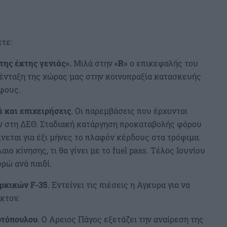
τε:
της έκτης γενιάς».
Μιλά στην
«R»
ο επικεφαλής του
 ένταξη της χώρας μας στην κοινοπραξία κατασκευής
φους.
ά και επιχειρήσεις
. Οι παρεμβάσεις που έρχονται
ν στη ΔΕΘ. Σταδιακή κατάργηση προκαταβολής φόρου
ίνεται για έξι μήνες το πλαφόν κέρδους στα τρόφιμα.
ιο κίνησης, τι θα γίνει με το fuel pass. Τέλος Ιουνίου
ρώ ανά παιδί.
υρκικών F-35
. Εντείνει τις πιέσεις η Αγκυρα για να
κτον.
ωτόπουλου
. Ο Αρειος Πάγος εξετάζει την αναίρεση της