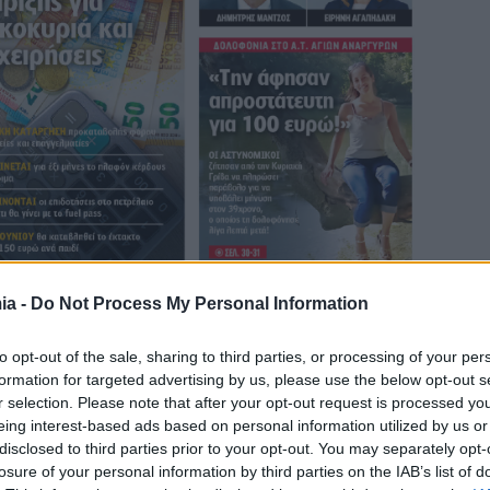
ia -
Do Not Process My Personal Information
to opt-out of the sale, sharing to third parties, or processing of your per
ραφές» κυκλοφορεί, αυτήν την Κυριακή, η
Realnews
.
formation for targeted advertising by us, please use the below opt-out s
r selection. Please note that after your opt-out request is processed y
eing interest-based ads based on personal information utilized by us or
disclosed to third parties prior to your opt-out. You may separately opt-
losure of your personal information by third parties on the IAB’s list of