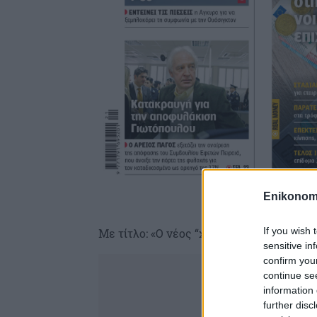
Enikonom
If you wish 
Με τίτλο: «Ο νέος “χάρτης” και οι μεταγ
sensitive in
confirm you
continue se
information 
further disc