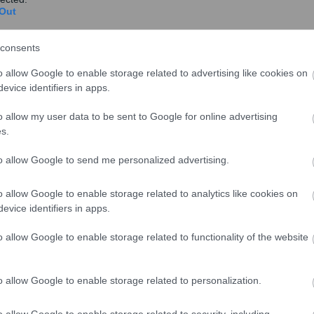
Out
consents
o allow Google to enable storage related to advertising like cookies on
evice identifiers in apps.
o allow my user data to be sent to Google for online advertising
υρόμαστε έντονα για αυτό το τόσο σοβαρό πρόβλημα,
s.
 δυσχερής η συνταγογράφηση και σας καλούμε να
συστήματος δίδοντας μια χρονική περίοδο πιλοτικής
to allow Google to send me personalized advertising.
ε κάθε περίπτωση ο ΙΣΑ είναι υπέρ του ελέγχου των
ικής συνταγογράφησης, χωρίς όμως τούτο να γίνεται
o allow Google to enable storage related to analytics like cookies on
ίο να τροποποιηθεί έτσι το πρόγραμμα ώστε να υπάρξει
evice identifiers in apps.
o allow Google to enable storage related to functionality of the website
λήματος και την ενημέρωση μας».
o allow Google to enable storage related to personalization.
o allow Google to enable storage related to security, including