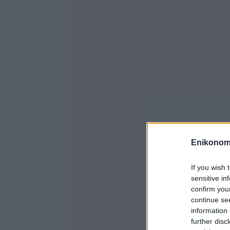
Enikonom
If you wish 
sensitive in
confirm you
continue se
information 
further disc