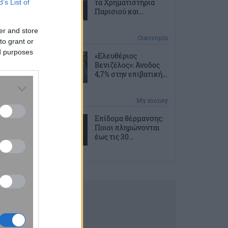
τα Χρηματιστήρια
B’s List of
Παρισιού και...
er and store
10 ώρες πριν
Οικονομία
to grant or
ed purposes
«Ελευθέριος
Βενιζέλος»: Άνοδος
4,7% στην επιβατική...
10 ώρες πριν
My money
Επίδομα θέρμανσης:
Ποιοι πληρώνονται
έως τις 30...