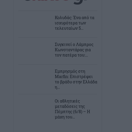
Κολυδάς: Ένα από τα
ισχυρότερα των
τελευταίων 5...
Συγκινεί ο Λάμπρος
Κωνσταντάρας για
τον πατέρα του:...
Εμπρησμός στη
Marfin: Επιστρέφει
το βράδυ στην Ελλάδα
η...
Οι αθλητικές
μεταδόσεις της
Πέμπτης (6/8) – Η
μάχη του...