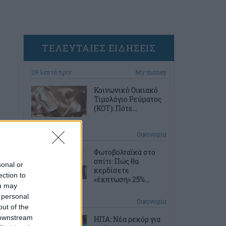
ΤΕΛΕΥΤΑΙΕΣ ΕΙΔΗΣΕΙΣ
29 λεπτά πριν
My money
Κοινωνικό Οικιακό
Τιμολόγιο Ρεύματος
(ΚΟΤ): Πότε...
59 λεπτά πριν
Οικονομία
Φωτοβολταϊκά στο
σπίτι: Πώς θα
sonal or
κερδίσετε
ection to
«έκπτωση» 25%...
ou may
 personal
9 ώρες πριν
Οικονομία
out of the
 downstream
ΗΠΑ: Νέα ρεκόρ για