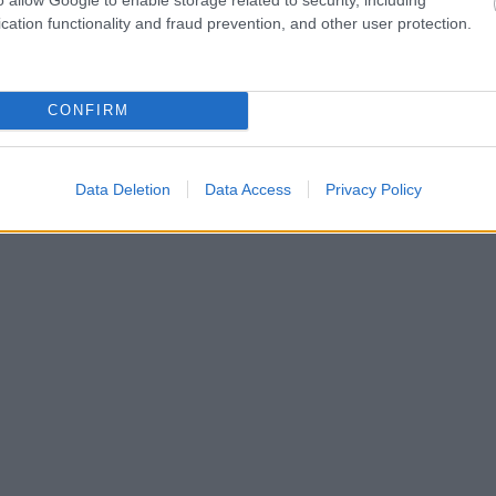
εκριμένα προγράμματα σπουδών και σε ένα εξάμηνο
cation functionality and fraud prevention, and other user protection.
ας 960 ωρών.
CONFIRM
τους (μετά από εξετάσεις πιστοποίησης αρχικής
αγγελματικής Ειδικότητας Επιπέδου 5.
Οι ειδικότητες
Data Deletion
Data Access
Privacy Policy
οι εξής: