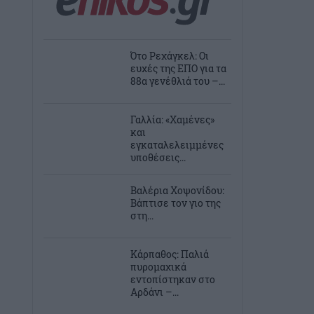
Ότο Ρεχάγκελ: Οι
ευχές της EΠΟ για τα
88α γενέθλιά του –...
Γαλλία: «Χαμένες»
και
εγκαταλελειμμένες
υποθέσεις...
Βαλέρια Χοψονίδου:
Βάπτισε τον γιο της
στη...
Κάρπαθος: Παλιά
πυρομαχικά
εντοπίστηκαν στο
Αρδάνι –...