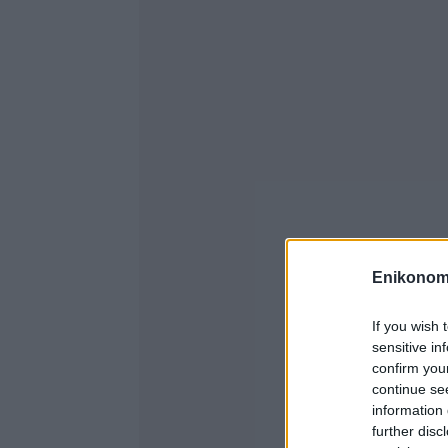
Enikonom
If you wish 
sensitive in
confirm you
continue se
information 
further disc