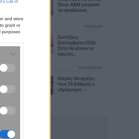
B’s List of
Ποιοι ΑΦΜ μπορούν
να υποβάλουν...
er and store
to grant or
2 ώρες πριν
Οικονομία
ed purposes
Συντάξεις
Σεπτεμβρίου 2026:
Πότε θα γίνουν οι
πρώτες...
3 ώρες πριν
Επικαιρότητα
Καιρός: Θα αγγίξει
τους 39 βαθμούς ο
υδράργυρος –...