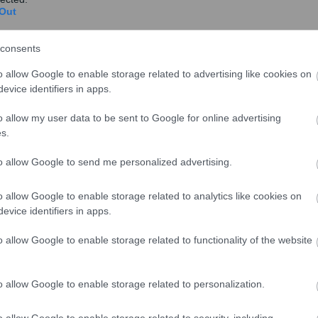
Out
consents
o allow Google to enable storage related to advertising like cookies on
evice identifiers in apps.
o allow my user data to be sent to Google for online advertising
s.
to allow Google to send me personalized advertising.
 ποιοτική αρχική επαγγελματική κατάρτιση που
o allow Google to enable storage related to analytics like cookies on
μίας και να εξασφαλίζουν στους καταρτιζόμενους τα
evice identifiers in apps.
στημονικών, τεχνικών, επαγγελματικών και
o allow Google to enable storage related to functionality of the website
 δυνατότητα να αναπτύξουν δεξιότητες που θα
ά εργασίας.
o allow Google to enable storage related to personalization.
ε συνολικά εξαμήνων, επιμερισμένη σε τέσσερα
κατάρτισης συνολικής διάρκειας έως 1.200 διδακτικές
o allow Google to enable storage related to security, including