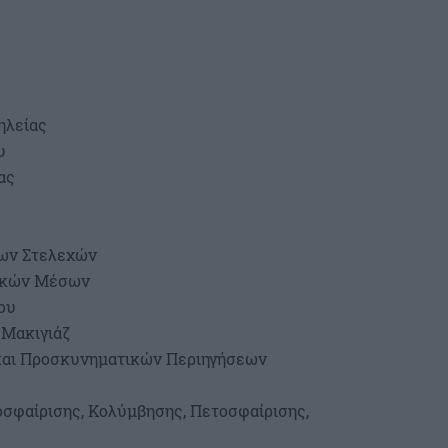
ηλείας
υ
ας
ων Στελεχών
νικών Μέσων
ου
 Μακιγιάζ
και Προσκυνηματικών Περιηγήσεων
σφαίρισης, Κολύμβησης, Πετοσφαίρισης,