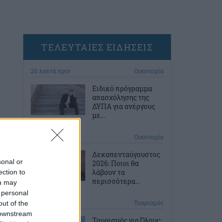
ΤΕΛΕΥΤΑΙΕΣ ΕΙΔΗΣΕΙΣ
20 λεπτά πριν
Οικονομία
Ειδικό πρόγραμμα
απασχόλησης της
ΔΥΠΑ για ανέργους
με...
60 λεπτά πριν
Οικονομία
Δεκαπενταύγουστος
sonal or
2026: Ποιοι θα
λάβουν τα
ection to
περισσότερα...
ou may
 personal
2 ώρες πριν
Τουρισμός
out of the
 downstream
Τουρισμός για Όλους: