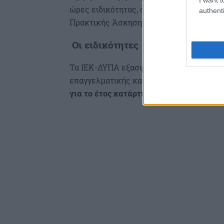
ώρες ειδικότητας, σύμφωνα με τα συγκ
authenti
Πρακτικής Άσκησης, συνολικής διάρκει
Oι ειδικότητες
Τα ΙΕΚ-ΔΥΠΑ εξασφαλίζουν στους αποφοί
επαγγελματικής κατάρτισης) Δίπλωμα Επ
για το έτος κατάρτισης 2022-2023 είναι 