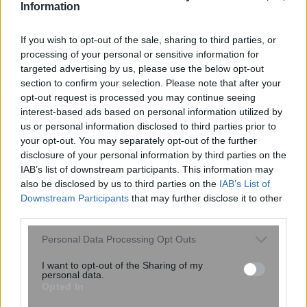
Information
If you wish to opt-out of the sale, sharing to third parties, or
processing of your personal or sensitive information for
targeted advertising by us, please use the below opt-out
section to confirm your selection. Please note that after your
opt-out request is processed you may continue seeing
interest-based ads based on personal information utilized by
us or personal information disclosed to third parties prior to
Σκανδιναβικό bob: Το καρέ που κάνει
your opt-out. You may separately opt-out of the further
τα λεπτά μαλλιά να δείχνουν πιο
disclosure of your personal information by third parties on the
πλούσια – Το προτιμούν celebrities
IAB’s list of downstream participants. This information may
also be disclosed by us to third parties on the
IAB’s List of
Downstream Participants
that may further disclose it to other
third parties.
Please note that this website/app uses one or more Google
Personal Data Processing Opt Outs
services and may gather and store information including but
not limited to your visit or usage behaviour. You may click to
I want to opt-out of the Sharing of my
personal data.
grant or deny consent to Google and its third-party tags to
Opted In
use your data for below specified purposes in below Google