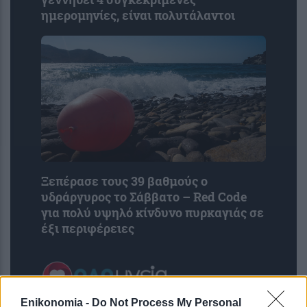
ημερομηνίες, είναι πολυτάλαντοι
Ξεπέρασε τους 39 βαθμούς ο
υδράργυρος το Σάββατο – Red Code
για πολύ υψηλό κίνδυνο πυρκαγιάς σε
έξι περιφέρειες
Enikonomia -
Do Not Process My Personal