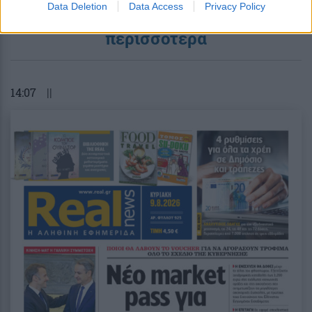
Data Deletion
Data Access
Privacy Policy
περισσότερα
14:07
||