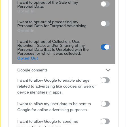
consent section.
I want to opt-out of the Sale of my
Personal Data.
6 φράσεις που χρησιμοποιούν οι
Opted In
ναρκισσιστές στους καβγάδες για να
I want to opt-out of processing my
σας χειραγωγήσουν
Personal Data for Targeted Advertising.
Opted In
I want to opt-out of Collection, Use,
Retention, Sale, and/or Sharing of my
Personal Data that Is Unrelated with the
Purposes for which it was collected.
Opted Out
Google consents
I want to allow Google to enable storage
related to advertising like cookies on web or
device identifiers in apps.
I want to allow my user data to be sent to
Google for online advertising purposes.
Κουίζ: Πόσο καλός είσαι στην
ελληνική μυθολογία; Δοκίμασε τις
I want to allow Google to send me
γνώσεις σου και κάνε το 3 στα 3