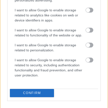
personalized advertising.
I want to allow Google to enable storage
related to analytics like cookies on web or
device identifiers in apps.
I want to allow Google to enable storage
related to functionality of the website or app.
I want to allow Google to enable storage
related to personalization.
Κουίζ: Πόσο καλά θυμάστε την
I want to allow Google to enable storage
ελληνική μυθολογία; Μπορείτε να
related to security, including authentication
απαντήσετε σωστά και στις 3
functionality and fraud prevention, and other
ερωτήσεις;
user protection.
CONFIRM