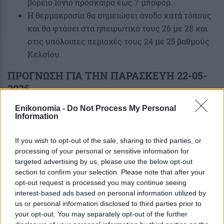
βόρειο Ιόνιο πρόσκαιρα έως 7 μποφόρ.
Η θερμοκρασία θα σημειώσει άνοδο κατά τόπους
και θα φτάσει στα ηπειρωτικά τους 26 με 28 και
στις υπόλοιπες περιοχές τους 24 με 25 βαθμούς
Κελσίου.
ΠΡΟΓΝΩΣΗ ΓΙΑ ΤΗΝ ΠΑΡΑΣΚΕΥΗ 22-05-
2026
Enikonomia -
Do Not Process My Personal
Στα βορειοανατολικά ηπειρωτικά και το βόρειο
Information
Αιγαίο νεφώσεις με τοπικές βροχές ή όμβρους
και πιθανώς μεμονωμένες καταιγίδες.
If you wish to opt-out of the sale, sharing to third parties, or
processing of your personal or sensitive information for
Στην υπόλοιπη χώρα λίγες νεφώσεις τοπικά
targeted advertising by us, please use the below opt-out
αυξημένες, κυρίως στα ηπειρωτικά και την Κρήτη
section to confirm your selection. Please note that after your
από το μεσημέρι, οπότε θα εκδηλωθούν τοπικές
opt-out request is processed you may continue seeing
βροχές ή όμβροι και μεμονωμένες καταιγίδες. Το
interest-based ads based on personal information utilized by
us or personal information disclosed to third parties prior to
βράδυ τα φαινόμενα στα ανατολικά θα ενταθούν.
your opt-out. You may separately opt-out of the further
Οι άνεμοι θα πνέουν από βόρειες διευθύνσεις 3