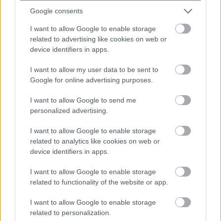
Η θερμοκρασία θα σημειώσει μικρή άνοδο στα
Google consents
δυτικά.
I want to allow Google to enable storage
related to advertising like cookies on web or
ΠΡΟΓΝΩΣΗ ΓΙΑ ΤΗΝ ΚΥΡΙΑΚΗ 24-05-2026
device identifiers in apps.
Στα ανατολικά κατά τόπους αυξημένες νεφώσεις
I want to allow my user data to be sent to
Google for online advertising purposes.
με τοπικές βροχές ή όμβρους και το μεσημέρι-
απόγευμα μεμονωμένες καταιγίδες στα
I want to allow Google to send me
ηπειρωτικά.
personalized advertising.
Στα δυτικά γενικά αίθριος καιρός με λίγες
I want to allow Google to enable storage
νεφώσεις πρόσκαιρα αυξημένες κυρίως στα
related to analytics like cookies on web or
ηπειρωτικά το μεσημέρι – απόγευμα, οπότε θα
device identifiers in apps.
εκδηλωθούν τοπικές βροχές ή όμβροι και
πιθανώς μεμονωμένες καταιγίδες.
I want to allow Google to enable storage
related to functionality of the website or app.
Οι άνεμοι θα πνέουν από βόρειες διευθύνσεις 3
με 4 και στο Αιγαίο 5 με 6 μποφόρ.
I want to allow Google to enable storage
Η θερμοκρασία δεν θα σημειώσει αξιόλογη
related to personalization.