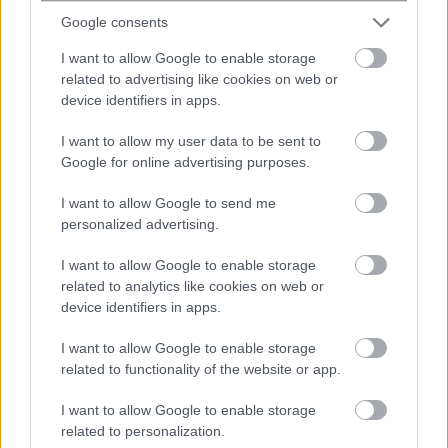
Θερμοκρασία: Από 13 έως 23 με 24 βαθμούς
Google consents
Κελσίου.
I want to allow Google to enable storage
ΠΡΟΓΝΩΣΗ ΓΙΑ ΑΥΡΙΟ ΣΑΒΒΑΤΟ 16-05-
related to advertising like cookies on web or
device identifiers in apps.
2026
I want to allow my user data to be sent to
Λίγες νεφώσεις που γρήγορα στα δυτικά και
Google for online advertising purposes.
βαθμιαία και στα υπόλοιπα τμήματα θα αυξηθούν
I want to allow Google to send me
και θα σημειωθούν τοπικές βροχές. Σποραδικές
personalized advertising.
καταιγίδες θα εκδηλωθούν στα δυτικά και τη
Μακεδονία. Τα φαινόμενα αργά το βράδυ θα
I want to allow Google to enable storage
related to analytics like cookies on web or
περιοριστούν στα βορειοανατολικά και στις
device identifiers in apps.
υπόλοιπες περιοχές θα σταματήσουν.
Οι μετεωρολογικές συνθήκες ευνοούν τη
I want to allow Google to enable storage
μεταφορά αφρικανικής σκόνης στα νότια
related to functionality of the website or app.
(περιοχές Πελοποννήσου και Κρήτης).
I want to allow Google to enable storage
Οι άνεμοι θα πνέουν από νότιες διευθύνσεις 3 με
related to personalization.
5 και τοπικά στα πελάγη έως 6 μποφόρ. Σταδιακά