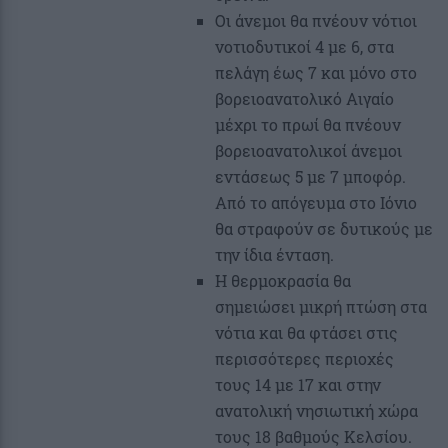
Οι άνεμοι θα πνέουν νότιοι
νοτιοδυτικοί 4 με 6, στα
πελάγη έως 7 και μόνο στο
βορειοανατολικό Αιγαίο
μέχρι το πρωί θα πνέουν
βορειοανατολικοί άνεμοι
εντάσεως 5 με 7 μποφόρ.
Από το απόγευμα στο Ιόνιο
θα στραφούν σε δυτικούς με
την ίδια ένταση.
Η θερμοκρασία θα
σημειώσει μικρή πτώση στα
νότια και θα φτάσει στις
περισσότερες περιοχές
τους 14 με 17 και στην
ανατολική νησιωτική χώρα
τους 18 βαθμούς Κελσίου.