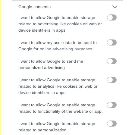
Απρίλης, με την πρωταπριλιά του να συνοδεύεται από
Google consents
ραγδαίες βροχές, ισχυρές καταιγίδες, πυκνά χιόνια,
I want to allow Google to enable storage
θυελλώδεις νοτιάδες και θερμοκρασίες ασανσέρ»,
related to advertising like cookies on web or
αναφέρει στην καιρική του πρόγνωση ο ο
device identifiers in apps.
μετεωρολόγος του ANT1, Τάσος Αρνιακός.
I want to allow my user data to be sent to
Η αναλυτική πρόγνωση της ΕΜΥ για
Google for online advertising purposes.
σήμερα Τετάρτη 1
-4-2026
I want to allow Google to send me
ΠΡΟΕΙΔΟΠΟΙΗΣΕΙΣ
personalized advertising.
I want to allow Google to enable storage
Κακοκαιρία σε όλη τη χώρα με βροχές, καταιγίδες και
related to analytics like cookies on web or
πιθανώς τοπικές χαλαζοπτώσεις. Τα φαινόμενα
device identifiers in apps.
προβλέπεται να είναι ισχυρά, με μεγάλη διάρκεια και
ένταση.
I want to allow Google to enable storage
related to functionality of the website or app.
ΓΕΝΙΚΑ ΧΑΡΑΚΤΗΡΙΣΤΙΚΑ
I want to allow Google to enable storage
Ισχυρές βροχές και καταιγίδες προβλέπονται:
related to personalization.