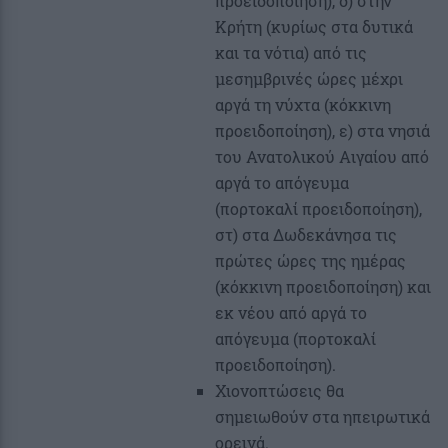
προειδοποίηση), δ) στην
Κρήτη (κυρίως στα δυτικά
και τα νότια) από τις
μεσημβρινές ώρες μέχρι
αργά τη νύχτα (κόκκινη
προειδοποίηση), ε) στα νησιά
του Ανατολικού Αιγαίου από
αργά το απόγευμα
(πορτοκαλί προειδοποίηση),
στ) στα Δωδεκάνησα τις
πρώτες ώρες της ημέρας
(κόκκινη προειδοποίηση) και
εκ νέου από αργά το
απόγευμα (πορτοκαλί
προειδοποίηση).
Χιονοπτώσεις θα
σημειωθούν στα ηπειρωτικά
ορεινά.