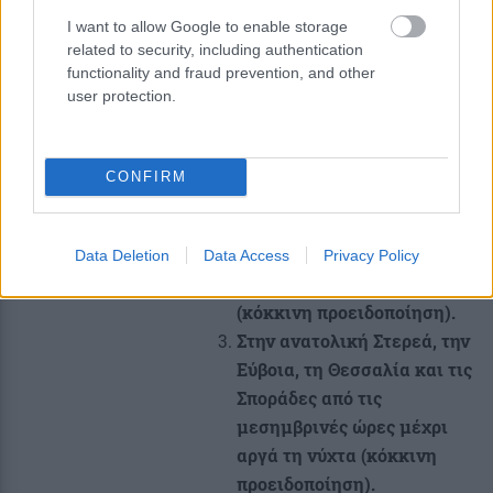
Στα νησιά του Ιονίου από τις
I want to allow Google to enable storage
related to security, including authentication
πρώτες πρωινές ώρες και
functionality and fraud prevention, and other
στη νοτιοδυτική
user protection.
Πελοπόννησο από το
μεσημέρι (πορτοκαλί
προειδοποίηση).
CONFIRM
Στην ανατολική
Πελοπόννησο από τις
προμεσημβρινές ώρες
Data Deletion
Data Access
Privacy Policy
μέχρι αργά τη νύχτα
(κόκκινη προειδοποίηση).
Στην ανατολική Στερεά, την
Εύβοια, τη Θεσσαλία και τις
Σποράδες από τις
μεσημβρινές ώρες μέχρι
αργά τη νύχτα (κόκκινη
προειδοποίηση).