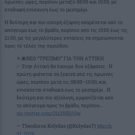
πρωινές ώρες, περίπου μεταξύ 08:00 και 10:00, με
σταδιακή ενίσχυση έως το μεσημέρι.
Η δεύτερη και πιο ισχυρή έξαρση αναμένεται από το
απόγευμα έως το βράδυ, περίπου από τις 15:00 έως τις
21:00, με τις μεγαλύτερες εντάσεις να σημειώνονται
προς το τέλος της περιόδου.
🏃🏾ΝΕΟ “ΤΡΕΞΙΜΟ” ΓΙΑ ΤΗΝ ΑΤΤΙΚΗ
✅ Στην Αττική θα έχουμε δυο εξάρσεις . Η
πρώτη φαίνεται να ξεκινά από τις πρωινές
ώρες, περίπου μετά τις 08:00–10:00, και
ενισχύεται σταδιακά έως το μεσημέρι . H
δεύτερη και πιο αξιόλογη, εμφανίζεται από
το απόγευμα προς το βράδυ, περίπου…
pic.twitter.com/QIs3NBIA5w
— Theodoros Kolydas (@KolydasT)
March
31, 2026