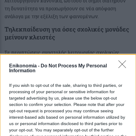
λειτουργήσουν κανονικά, ωστόσο οι δήμοι διατηρούν
τη δυνατότητα να προχωρήσουν σε νέα απόφαση
ανάλογα με την εξέλιξη των φαινομένων.
Τηλεκπαίδευση για όσες σχολικές μονάδες
μείνουν κλειστές
Σε περιπτώσεις αναστολής λειτουργίας σχολικών
μονάδων με απόφαση περιφερειάρχη ή δημάρχου, λόγω
Enikonomia -
Do Not Process My Personal
δυσμενών καιρικών συνθηκών ή έκτακτων γεγονότων,
Information
η εκπαιδευτική διαδικασία συνεχίζεται με
τηλεκπαίδευση, όπου αυτό είναι εφικτό, σύμφωνα με
If you wish to opt-out of the sale, sharing to third parties, or
το υπουργείο Παιδείας.
processing of your personal or sensitive information for
targeted advertising by us, please use the below opt-out
Δεδομένου ότι σε ορισμένους Δήμους οι αποφάσεις
section to confirm your selection. Please note that after your
opt-out request is processed you may continue seeing
αναστολής μπορεί να λαμβάνονται οποιαδήποτε ώρα, η
interest-based ads based on personal information utilized by
τηλεκπαίδευση ενεργοποιείται άμεσα, ώστε να
us or personal information disclosed to third parties prior to
διασφαλίζεται η συνέχιση της εκπαιδευτικής
your opt-out. You may separately opt-out of the further