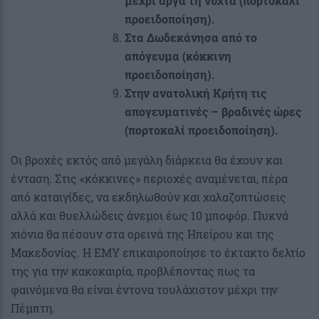
μέχρι αργά τη νύχτα (πορτοκαλί
προειδοποίηση).
Στα Δωδεκάνησα από το
απόγευμα (κόκκινη
προειδοποίηση).
Στην ανατολική Κρήτη τις
απογευματινές – βραδινές ώρες
(πορτοκαλί προειδοποίηση).
Οι βροχές εκτός από μεγάλη διάρκεια θα έχουν και
ένταση. Στις «κόκκινες» περιοχές αναμένεται, πέρα
από καταιγίδες, να εκδηλωθούν και χαλαζοπτώσεις
αλλά και θυελλώδεις άνεμοι έως 10 μποφόρ. Πυκνά
χιόνια θα πέσουν στα ορεινά της Ηπείρου και της
Μακεδονίας. Η ΕΜΥ επικαιροποίησε το έκτακτο δελτίο
της για την κακοκαιρία, προβλέποντας πως τα
φαινόμενα θα είναι έντονα τουλάχιστον μέχρι την
Πέμπτη.