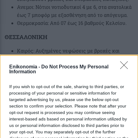
Ανεμοι: Νότιοι νοτιοδυτικοί 4 με 6, στα ανατολικά
έως 7 μποφόρ με εξασθένηση από το απόγευμα.
Θερμοκρασία: Από 07 έως 16 βαθμούς Κελσίου.
ΘΕΣΣΑΛΟΝΙΚΗ
Καιρός: Αυξημένες νεφώσεις με βροχές και
σποραδικές καταιγίδες. Τα φαινόμενα πιθανώς να
είναι κατά διαστήματα ισχυρά. Σταδιακή βελτίωση
Enikonomia -
Do Not Process My Personal
Information
από αργά το απόγευμα.
Ανεμοι: Νοτίων διευθύνσεων 4 με 5 και κυρίως
If you wish to opt-out of the sale, sharing to third parties, or
το μεσημέρι τοπικά 6 μποφόρ.
processing of your personal or sensitive information for
Θερμοκρασία: Από 07 έως 14 με 15 βαθμούς
targeted advertising by us, please use the below opt-out
section to confirm your selection. Please note that after your
Κελσίου.
opt-out request is processed you may continue seeing
ΠΡΟΓΝΩΣΗ ΓΙΑ ΤΟ ΣΑΒΒΑΤΟ 28-03-2026
interest-based ads based on personal information utilized by
us or personal information disclosed to third parties prior to
your opt-out. You may separately opt-out of the further
Στα δυτικά, τα νότια και το ανατολικό Αιγαίο,