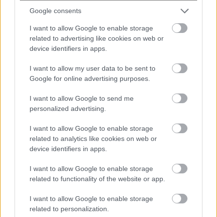
14 με 16 βαθμούς, στις υπόλοιπες περιοχές τους
Google consents
17 με 18 και τοπικά στα Δωδεκάνησα τους 19
I want to allow Google to enable storage
βαθμούς Κελσίου.
related to advertising like cookies on web or
device identifiers in apps.
ΠΡΟΓΝΩΣΗ ΓΙΑ ΤΗΝ ΚΥΡΙΑΚΗ 29-03-2026
I want to allow my user data to be sent to
Λίγες νεφώσεις παροδικά αυξημένες με τοπικές
Google for online advertising purposes.
βροχές και κατά διαστήματα μέχρι το μεσημέρι
I want to allow Google to send me
στο Ιόνιο, την Κρήτη, τις Κυκλάδες και το
personalized advertising.
ανατολικό Αιγαίο μεμονωμένες καταιγίδες, ενώ
τοπικοί όμβροι πιθανόν να εκδηλωθούν τις
I want to allow Google to enable storage
μεσημβρινές και απογευματινές ώρες στα
related to analytics like cookies on web or
device identifiers in apps.
ηπειρωτικά. Τις βραδινές ώρες ο καιρός θα
βελτιωθεί στις περισσότερες περιοχές και τα
I want to allow Google to enable storage
φαινόμενα θα περιοριστούν στην ανατολική
related to functionality of the website or app.
Μακεδονία, τη
I want to allow Google to enable storage
Θράκη και τα νησιά του βορειοανατολικού
related to personalization.
Αιγαίου.