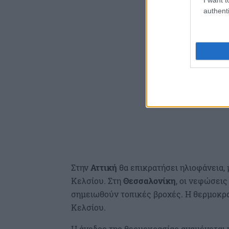
authenti
Στην
Αττική
θα επικρατήσει ηλιοφάνεια, 
Κελσίου. Στη
Θεσσαλονίκη
, οι νεφώσεις
σημειωθούν τοπικές βροχές. Η θερμοκρα
Κελσίου.
Η άνοδος της θερμοκρασίας αναμένεται 