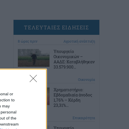
ΤΕΛΕΥΤΑΙΕΣ ΕΙΔΗΣΕΙΣ
8 ώρες πριν
Αγροτική ανάπτυξη
Υπουργείο
Οικονομικών –
ΑΑΔΕ: Καταβλήθηκαν
33.579.900...
9 ώρες πριν
Οικονομία
Χρηματιστήριο:
sonal or
Εβδομαδιαία άνοδος
1,76% – Κέρδη
ection to
23,31%...
ou may
 personal
10 ώρες πριν
Επικαιρότητα
out of the
 downstream
Υπουργείο