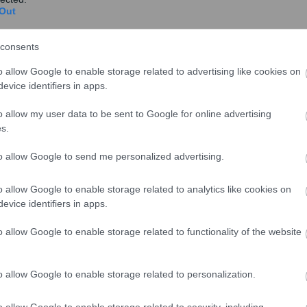
Out
consents
νη τις πρωινές ώρες. Οι
άνεμοι
θα πνέουν αρχικά από
μποφόρ. Από το απόγευμα οι άνεμοι θα στραφούν
o allow Google to enable storage related to advertising like cookies on
ένταση.
evice identifiers in apps.
 βόρεια θα φτάσει τους 22 με 25 βαθμούς Κελσίου, ενώ
o allow my user data to be sent to Google for online advertising
s.
ό 24 έως 27 βαθμούς. Κατά τόπους, στα ηπειρωτικά
τους 28 βαθμούς Κελσίου.
to allow Google to send me personalized advertising.
τη νότια
Πελοπόννησο
, στα
Δωδεκάνησα
και κυρίως
o allow Google to enable storage related to analytics like cookies on
ται να πλησιάσει τους 30 βαθμούς Κελσίου. Στη
evice identifiers in apps.
ρασία θα φτάσει τους 27 με 28 βαθμούς.
o allow Google to enable storage related to functionality of the website
o allow Google to enable storage related to personalization.
o allow Google to enable storage related to security, including