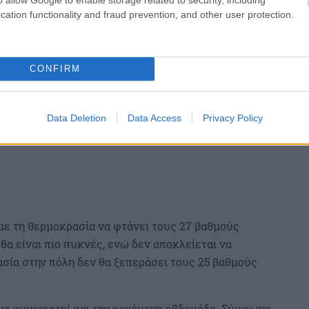
cation functionality and fraud prevention, and other user protection.
CONFIRM
Data Deletion
Data Access
Privacy Policy
με τη θερμοκρασία να φτάνει τους 27 βαθμούς
 θα είναι πιο πυκνές, ενώ δεν αποκλείεται να
σία στην πόλη δεν θα ξεπεράσει τους 25 βαθμούς
να συνεχιστεί και την ερχόμενη εβδομάδα. Σύμφωνα