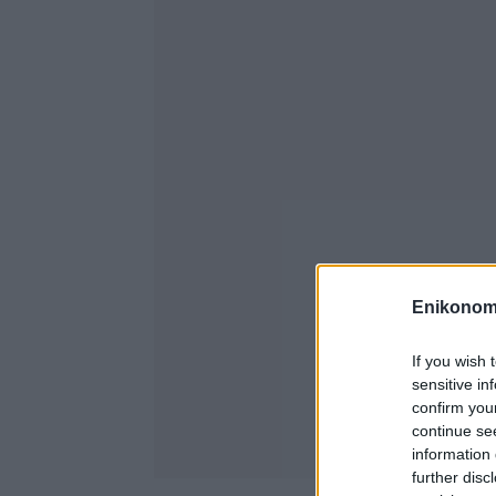
Enikonom
If you wish 
sensitive in
confirm you
continue se
information 
further disc