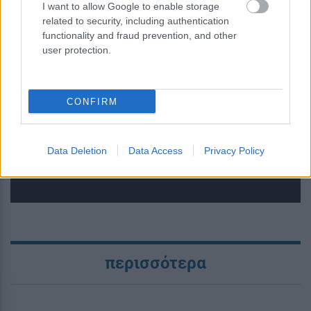
I want to allow Google to enable storage
related to security, including authentication
functionality and fraud prevention, and other
user protection.
Νέοι υπέρλεπτοι υπεραγωγοί
ανοίγουν τον δρόμο για μικρότερες
CONFIRM
και αποδοτικότερες κβαντικές
συσκευές
Data Deletion
Data Access
Privacy Policy
περισσότερα