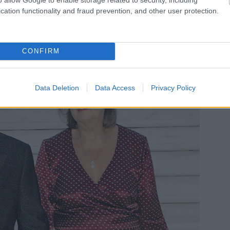
α στις τρεις κόρες του που απέκτησε με την σύζυγό
cation functionality and fraud prevention, and other user protection.
CONFIRM
Data Deletion
Data Access
Privacy Policy