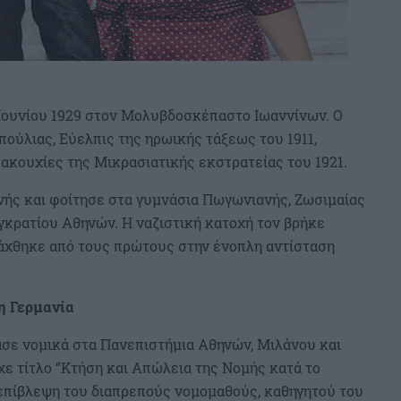
Ιουνίου 1929 στον Μολυβδοσκέπαστο Ιωαννίνων. Ο
ούλιας, Εύελπις της ηρωικής τάξεως του 1911,
ακουχίες της Μικρασιατικής εκστρατείας του 1921.
ής και φοίτησε στα γυμνάσια Πωγωνιανής, Ζωσιμαίας
γκρατίου Αθηνών. Η ναζιστική κατοχή τον βρήκε
άχθηκε από τους πρώτους στην ένοπλη αντίσταση
τη Γερμανία
σε νομικά στα Πανεπιστήμια Αθηνών, Μιλάνου και
ίχε τίτλο “Κτήση και Απώλεια της Νομής κατά το
 επίβλεψη του διαπρεπούς νομομαθούς, καθηγητού του