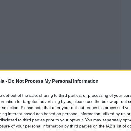
ia -
Do Not Process My Personal Information
to opt-out of the sale, sharing to third parties, or processing of your per
formation for targeted advertising by us, please use the below opt-out s
r selection. Please note that after your opt-out request is processed y
eing interest-based ads based on personal information utilized by us or
ετάρτη με τιμές αρχηγού κράτους. Αποφασίστηκε
disclosed to third parties prior to your opt-out. You may separately opt-
losure of your personal information by third parties on the IAB’s list of
την ημέρα του θανάτου του και για τρεις ημέρες καθώς