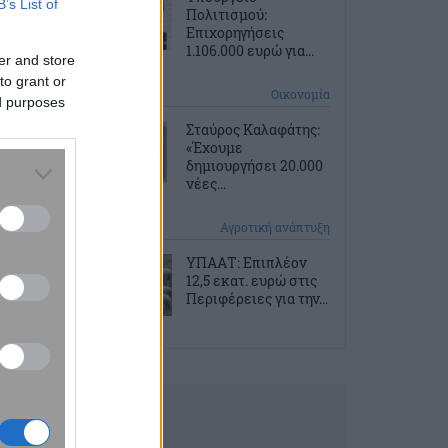
B’s List of
Πολιτισμού:
Επιχορηγήσεις
1.106.000 ευρώ για...
er and store
to grant or
3 ώρες πριν
Οικονομία
ed purposes
Σταύρος Καλαφάτης:
«Έχουμε
δημιουργήσει 20.000
νέες...
3 ώρες πριν
Αγροτική ανάπτυξη
ΥΠΑΑΤ: Επιπλέον
12,5 εκατ. ευρώ στις
Περιφέρειες για την...