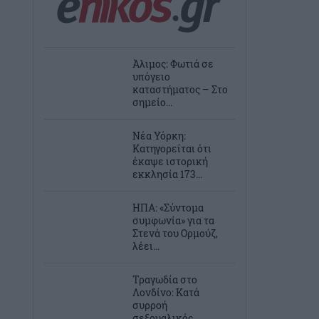
Άλιμος: Φωτιά σε
υπόγειο
καταστήματος – Στο
σημείο...
Νέα Υόρκη:
Κατηγορείται ότι
έκαψε ιστορική
εκκλησία 173...
ΗΠΑ: «Σύντομα
συμφωνία» για τα
Στενά του Ορμούζ,
λέει...
Τραγωδία στο
Λονδίνο: Κατά
συρροή
σεξουαλικός...