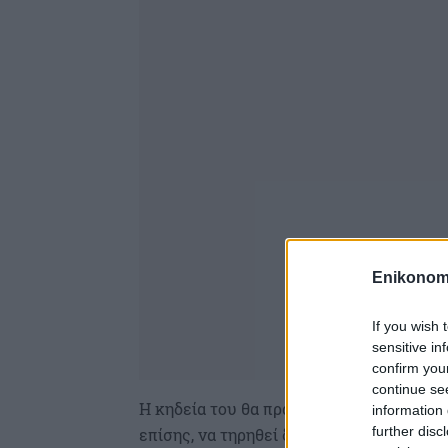
Enikonom
If you wish 
sensitive in
confirm you
continue se
Η κηδεία του θα πραγματοποιηθεί την Τ
information 
further disc
επίσης, να τηρηθεί δημόσιο πένθος από 