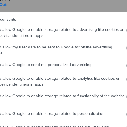
προσωπικότητας και της πορείας του που ίσως είναι
Out
consents
ς στο άλμα επί κοντώ, παίκτης της Εθνικής Ομάδος
ε χρόνια του ιστορικού Σωματείου του Εθνικού
o allow Google to enable storage related to advertising like cookies on
evice identifiers in apps.
o allow my user data to be sent to Google for online advertising
s.
to allow Google to send me personalized advertising.
o allow Google to enable storage related to analytics like cookies on
evice identifiers in apps.
o allow Google to enable storage related to functionality of the website
o allow Google to enable storage related to personalization.
 που γεννήθηκε, τα Ιωάννινα, τα οποία επισκεπτόταν
o allow Google to enable storage related to security, including