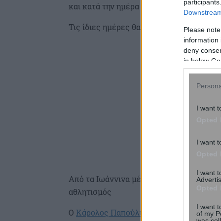
participants
και κατά την ημέρα της κηδείας του.
Downstream 
Τις ίδιες ημέρες θα κυματίζουν μεσίστιε
Please note
information 
deny consent
in below Go
Persona
I want t
Opted 
I want t
Opted 
I want 
Από τα Ιωάννινα μέχρι την Προεδρία της 
Advertis
Opted 
αθλητισμός
I want t
Ο
Κάρολος Παπούλιας
είχε διανύσει πολλ
of my P
was col