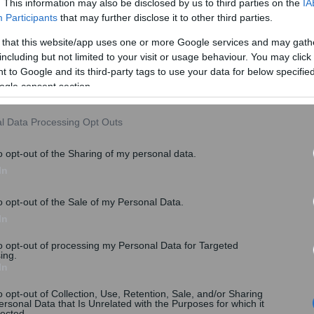
. This information may also be disclosed by us to third parties on the
IA
Participants
that may further disclose it to other third parties.
ς οι σημαίες στα δημόσια κτίρια της χώρας.
 that this website/app uses one or more Google services and may gath
including but not limited to your visit or usage behaviour. You may click 
 to Google and its third-party tags to use your data for below specifi
ogle consent section.
l Data Processing Opt Outs
o opt-out of the Sharing of my personal data.
In
o opt-out of the Sale of my Personal Data.
In
to opt-out of processing my Personal Data for Targeted
Δημοκρατίας – Η αντίσταση, η πολιτική πορεία και ο
ing.
In
o opt-out of Collection, Use, Retention, Sale, and/or Sharing
ά χιλιόμετρα στη νομική και πολιτική διαδρομή του.
ersonal Data that Is Unrelated with the Purposes for which it
lected.