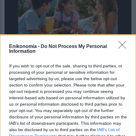
Enikonomia -
Do Not Process My Personal
Information
Η ομιλία των παιδιών μπορεί να
αποκαλύπτει τον μελλοντικό κίνδυνο
If you wish to opt-out of the sale, sharing to third parties, or
κατάθλιψης και άγχους – Τι έδειξε
processing of your personal or sensitive information for
μελέτη του Stanford με ...
targeted advertising by us, please use the below opt-out
section to confirm your selection. Please note that after your
opt-out request is processed you may continue seeing
interest-based ads based on personal information utilized by
us or personal information disclosed to third parties prior to
your opt-out. You may separately opt-out of the further
disclosure of your personal information by third parties on the
IAB’s list of downstream participants. This information may
also be disclosed by us to third parties on the
IAB’s List of
Downstream Participants
that may further disclose it to other