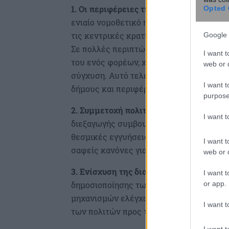
1. Οι περιφέρειες της χώρας
, 15 χρόνια
Opted 
ενιαίο νομοθετικό πλαίσιο, με αποτέλεσ
τις κεντρικές κρατικές υπηρεσίες, τις π
Google 
Σε πολλές περιπτώσεις, το ίδιο ζήτημα 
I want t
του ενός φορέων, χωρίς σαφή ιεράρχηση
web or d
σύγχυση. Αυτό τελειώνει με τη θεσμοθέ
I want t
δήμους και περιφέρειες.
purpose
2. Συμμετοχή πολιτών στην οργάνωση κ
I want 
διεξαγωγής συμβουλευτικού δημοτικού 
θεσμικές εγγυήσεις για τη διαδικασία δ
I want t
σαφείς κανόνες για την εκλογή τους και
web or d
3. Ενίσχυση της διαφάνειας και της λο
I want t
or app.
δημοσιοποίησης των αποφάσεων, η αξιο
μηχανισμών ελέγχου συμβάλλουν στη δημ
I want t
των πολιτών προς τη διοίκηση.
I want t