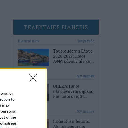
ΤΕΛΕΥΤΑΙΕΣ ΕΙΔΗΣΕΙΣ
11 λεπτά πριν
Τουρισμός
Τουρισμός για Όλους
2026-2027: Ποιοι
ΑΦΜ κάνουν αίτηση...
41 λεπτά πριν
My money
ΟΠΕΚΑ: Ποιοι
πληρώνονται σήμερα
sonal or
και ποιοι στις 31...
ection to
ou may
 personal
1 ώρα πριν
My money
out of the
Εφάπαξ, επιδόματα,
 downstream
Αδειοδωρόσημο: