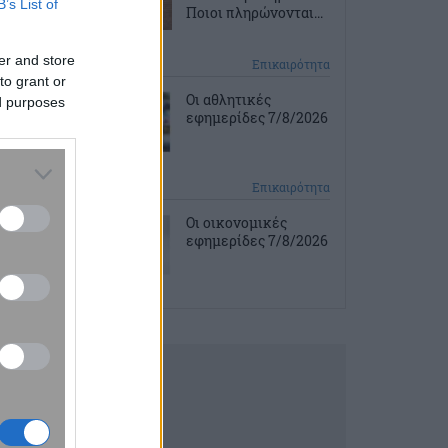
B’s List of
Ποιοι πληρώνονται...
er and store
2 ώρες πριν
Επικαιρότητα
to grant or
Οι αθλητικές
ed purposes
εφημερίδες 7/8/2026
2 ώρες πριν
Επικαιρότητα
Οι οικονομικές
εφημερίδες 7/8/2026