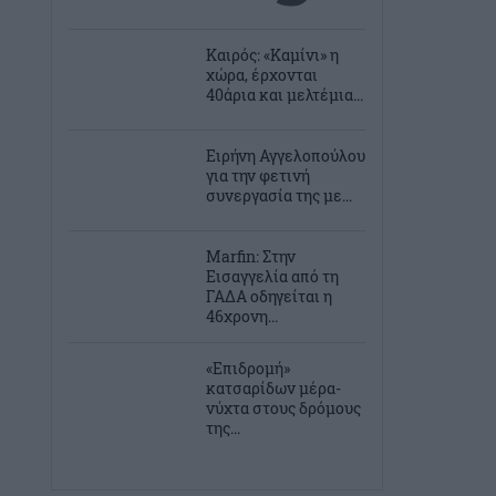
Καιρός: «Καμίνι» η
χώρα, έρχονται
40άρια και μελτέμια...
Ειρήνη Αγγελοπούλου
για την φετινή
συνεργασία της με...
Marfin: Στην
Εισαγγελία από τη
ΓΑΔΑ οδηγείται η
46χρονη...
«Επιδρομή»
κατσαρίδων μέρα-
νύχτα στους δρόμους
της...