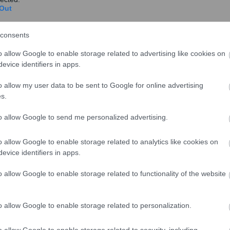
 μετά τη θεσμοθέτησή τους δεν είχαν αποκτήσει ένα
Out
μα ταυτόχρονα να διέπονται από διατάξεις που αφορούν
ρώην κρατικές περιφέρειες και τις αιρετές νομαρχίες.
consents
μπορούσε να εμπίπτει στην αρμοδιότητα περισσότερων
o allow Google to enable storage related to advertising like cookies on
, γεγονός που οδηγούσε σε αναποτελεσματικότητα και
evice identifiers in apps.
τηση του ενιαίου Κώδικα Τοπικής Αυτοδιοίκησης για
o allow my user data to be sent to Google for online advertising
s.
αι στη δράση των δήμων
. Θεσμοθέτηση της
to allow Google to send me personalized advertising.
δημοψηφίσματος με ηλεκτρονική ψηφοφορία και
ιεξαγωγής του. Αναβάθμιση των συμβουλίων νέων, με
o allow Google to enable storage related to analytics like cookies on
 ηλεκτρονική διαδικασία ψηφοφορίας.
evice identifiers in apps.
γοδοσίας των αιρετών οργάνων.
Η υποχρέωση
o allow Google to enable storage related to functionality of the website
ποίηση των ψηφιακών μέσων και η ενίσχυση των
ιουργία ενός πλαισίου που ενισχύει την εμπιστοσύνη
o allow Google to enable storage related to personalization.
o allow Google to enable storage related to security, including