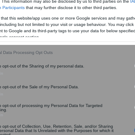
. This information may also be disclosed by us to third parties on the
IA
2.000 διάσπαρτες διατάξεις που αφορούν κάθε πτυχή
Participants
that may further disclose it to other third parties.
ιφερειών της χώρας.
 that this website/app uses one or more Google services and may gath
including but not limited to your visit or usage behaviour. You may click 
 to Google and its third-party tags to use your data for below specifi
ogle consent section.
τοπική αυτοδιοίκηση, το υπουργείο Εσωτερικών έχει
l Data Processing Opt Outs
o opt-out of the Sharing of my personal data.
In
o opt-out of the Sale of my Personal Data.
In
to opt-out of processing my Personal Data for Targeted
ing.
In
o opt-out of Collection, Use, Retention, Sale, and/or Sharing
ersonal Data that Is Unrelated with the Purposes for which it
lected.