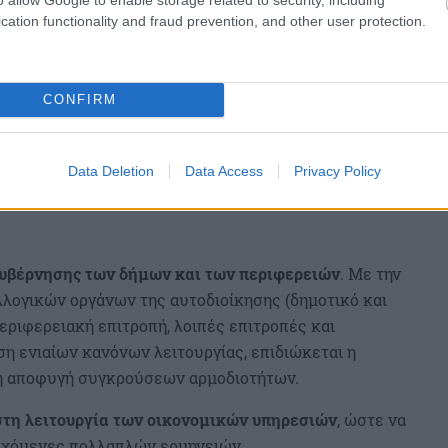
cation functionality and fraud prevention, and other user protection.
CONFIRM
Data Deletion
Data Access
Privacy Policy
κυβέρνησης των δήμων και των περιφερειών
. Με την
λογικών οργάνων της αυτοδιοίκησης (δημοτικό και
εριφερειακή επιτροπή, λοιπές επιτροπές και
η ενιαίων κανόνων λειτουργίας, επιδιώκεται η
 η αποφυγή συγκρούσεων αρμοδιοτήτων.
στη λειτουργία των οικονομικών υπηρεσιών
, ώστε να
δεχόμενες πολλαπλών ερμηνειών.