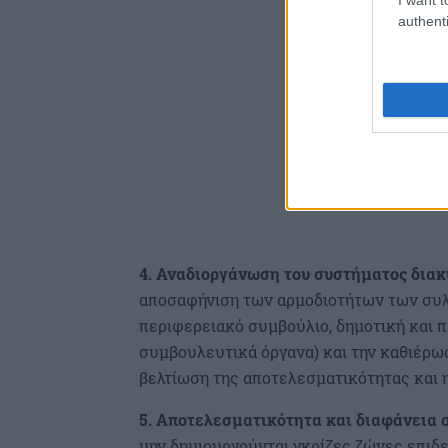
authenti
4. Αναδιοργάνωση του συστήματος δια
αποσαφήνιση των αρμοδιοτήτων των συλ
περιφερειακό συμβούλιο, δημοτική και π
συμβουλευτικά όργανα) και την καθιέρωσ
βελτίωση της αποτελεσματικότητας και
5. Αποτελεσματικότητα και διαφάνεια 
μην δημιουργούνται γκρίζες ζώνες επι