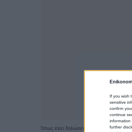
Enikonom
If you wish 
sensitive in
confirm you
continue se
information 
further disc
Όπως έχει δηλώσει το υπουργείο Εσωτε