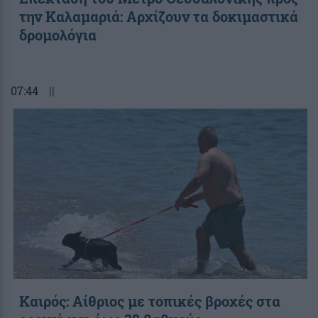
την Καλαμαριά: Αρχίζουν τα δοκιμαστικά
δρομολόγια
07:44
||
Καιρός: Αίθριος με τοπικές βροχές στα