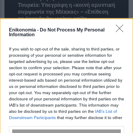
Τουρκία: Υπεγράφη η «κοινή αμυντική
συμφωνία της Μέκκας» – «Επίθεση
σε έναν θα θεωρείται επίθε...
Enikonomia -
Do Not Process My Personal
Information
If you wish to opt-out of the sale, sharing to third parties, or
processing of your personal or sensitive information for
targeted advertising by us, please use the below opt-out
section to confirm your selection. Please note that after your
opt-out request is processed you may continue seeing
interest-based ads based on personal information utilized by
us or personal information disclosed to third parties prior to
Φωτιά σε χαμηλή βλάστηση στο
your opt-out. You may separately opt-out of the further
Μαρκόπουλο Αττικής
disclosure of your personal information by third parties on the
IAB’s list of downstream participants. This information may
also be disclosed by us to third parties on the
IAB’s List of
Downstream Participants
that may further disclose it to other
third parties.