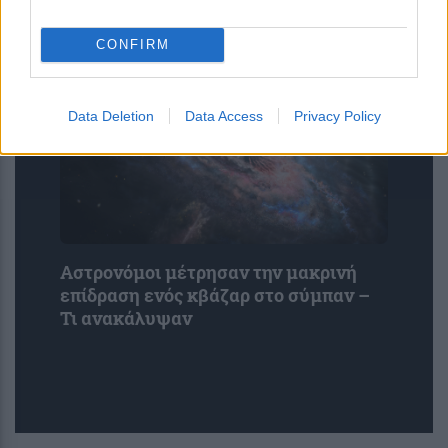
εκμεταλλεύτηκε ευπάθεια κατά τη
διάρκεια δοκιμής
CONFIRM
Data Deletion
Data Access
Privacy Policy
Αστρονόμοι μέτρησαν την μακρινή
επίδραση ενός κβάζαρ στο σύμπαν –
Τι ανακάλυψαν