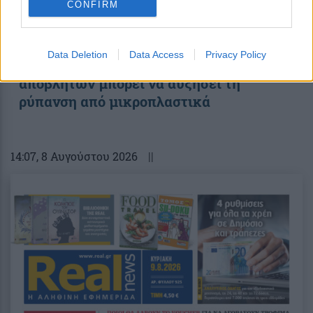
CONFIRM
Data Deletion
Data Access
Privacy Policy
Σπατάλη τροφίμων: Η μείωση των
αποβλήτων μπορεί να αυξήσει τη
ρύπανση από μικροπλαστικά
14:07
, 8 Αυγούστου 2026
||