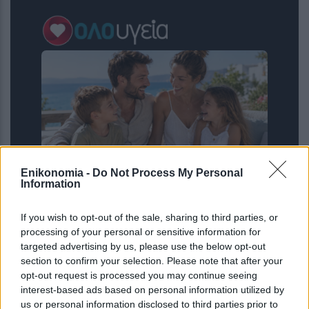
Enikonomia -
Do Not Process My Personal
Information
Ο αριθμός των παιδιών που έχετε
μπορεί να δείξει πόσο θα ζήσετε –
If you wish to opt-out of the sale, sharing to third parties, or
Πόσα παιδιά φέρνουν μακροζωία
processing of your personal or sensitive information for
targeted advertising by us, please use the below opt-out
section to confirm your selection. Please note that after your
opt-out request is processed you may continue seeing
interest-based ads based on personal information utilized by
us or personal information disclosed to third parties prior to