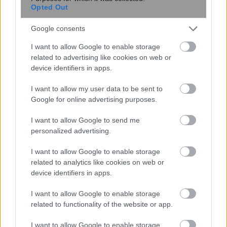
Opted Out
Δύο στρώσεις βορίου μπορεί να
καταρρίψουν το ρεκόρ
Google consents
υπεραγωγιμότητας
I want to allow Google to enable storage
related to advertising like cookies on web or
device identifiers in apps.
I want to allow my user data to be sent to
Google for online advertising purposes.
I want to allow Google to send me
personalized advertising.
I want to allow Google to enable storage
Η OpenAI βάζει φρένο σε νέο μοντέλο
related to analytics like cookies on web or
device identifiers in apps.
λόγω ισχυρών δυνατοτήτων
κυβερνοασφάλειας
I want to allow Google to enable storage
related to functionality of the website or app.
I want to allow Google to enable storage