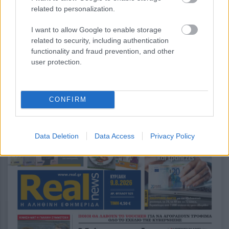
related to personalization.
I want to allow Google to enable storage
related to security, including authentication
functionality and fraud prevention, and other
περισσότερα
user protection.
CONFIRM
14:07
, 8 Αυγούστου 2026
||
Data Deletion
Data Access
Privacy Policy