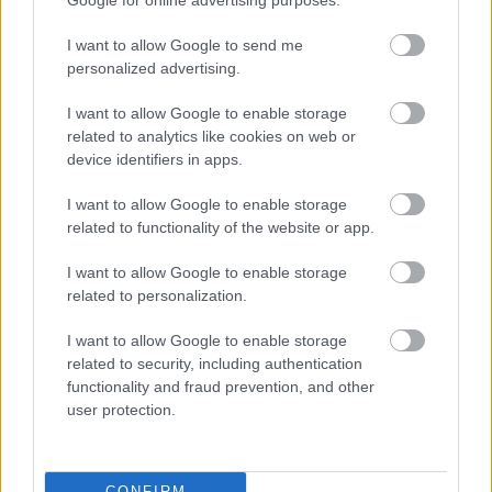
Google for online advertising purposes.
περισσότερα
I want to allow Google to send me
personalized advertising.
08:30
, 6 Αυγούστου 2026
||
I want to allow Google to enable storage
related to analytics like cookies on web or
device identifiers in apps.
I want to allow Google to enable storage
related to functionality of the website or app.
I want to allow Google to enable storage
related to personalization.
I want to allow Google to enable storage
related to security, including authentication
functionality and fraud prevention, and other
user protection.
Οι πολιτικές εφημερίδες 6/8/2026
CONFIRM