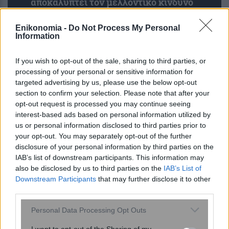
αποκαλύπτει τον μελλοντικό κίνδυνο
κατάθλιψης και άγχους – Τι έδειξε
μελέτη του Stanford με ...
Enikonomia -
Do Not Process My Personal
Information
If you wish to opt-out of the sale, sharing to third parties, or
processing of your personal or sensitive information for
targeted advertising by us, please use the below opt-out
section to confirm your selection. Please note that after your
opt-out request is processed you may continue seeing
interest-based ads based on personal information utilized by
us or personal information disclosed to third parties prior to
your opt-out. You may separately opt-out of the further
disclosure of your personal information by third parties on the
IAB’s list of downstream participants. This information may
also be disclosed by us to third parties on the
IAB’s List of
Downstream Participants
that may further disclose it to other
Νέος σχεδιασμός καταλύτη βελτιώνει
third parties.
την παραγωγή αμμωνίας
καταστέλλοντας ανεπιθύμητες
Please note that this website/app uses one or more Google
Personal Data Processing Opt Outs
αντιδράσεις
services and may gather and store information including but