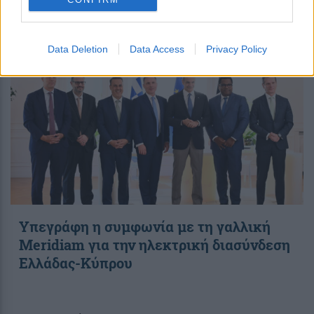
17:59
, 5 Αυγούστου 2026
||
Data Deletion
Data Access
Privacy Policy
Υπεγράφη η συμφωνία με τη γαλλική
Meridiam για την ηλεκτρική διασύνδεση
Ελλάδας-Κύπρου