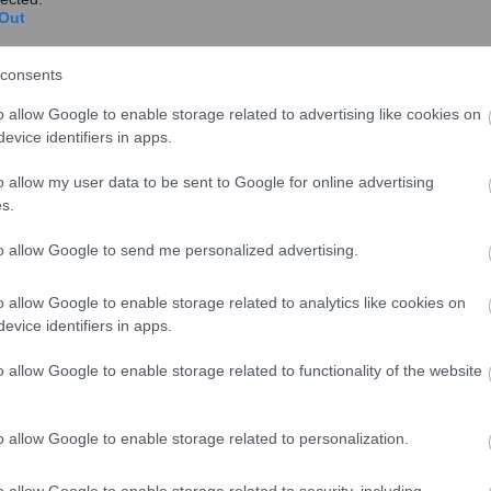
Out
share
consents
o allow Google to enable storage related to advertising like cookies on
evice identifiers in apps.
σχολίασε και εσύ
o allow my user data to be sent to Google for online advertising
s.
to allow Google to send me personalized advertising.
o allow Google to enable storage related to analytics like cookies on
ο
Google News
και μάθετε πρώτοι όλες τις ειδήσεις
evice identifiers in apps.
ό την Ελλάδα και τον Κόσμο στο
o allow Google to enable storage related to functionality of the website
o allow Google to enable storage related to personalization.
o allow Google to enable storage related to security, including