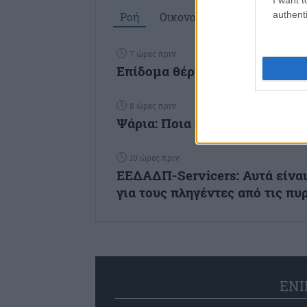
authenti
Ροή
Οικονομία
Επιχειρήσεις
7 ώρες πριν
Επίδομα θέρμανσης: Ποιοι πλ
8 ώρες πριν
Ψάρια: Ποια κοστίζουν περισσ
10 ώρες πριν
ΕΕΔΑΔΠ-Servicers: Αυτά είνα
για τους πληγέντες από τις πυ
ENI