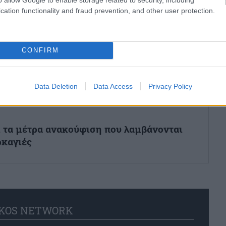
cation functionality and fraud prevention, and other user protection.
Επικαιρότητα
ηρώνονται έως τις 30 Σεπτεμβρίου 2026
CONFIRM
Data Deletion
Data Access
Privacy Policy
ότερο και σε ποια υπάρχουν ελλείψεις
ι τα μέτρα ανακούφιση που λαμβάνονται
ρκαγιές
KOS NETWORK