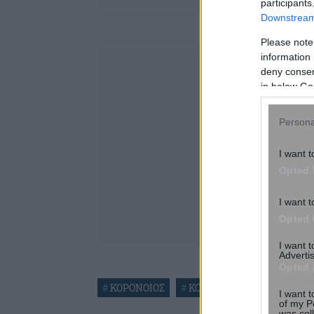
participants
Downstream 
Please note
information 
deny consent
in below Go
Persona
I want t
Opted 
I want t
Opted 
I want 
Advertis
Opted 
#
ΚΟΡΟΝΟΙΟΣ
#
ΚΟΡΩΝΟΙΟΣ
#
ΚΡΟΥΣΜ
I want t
of my P
was col