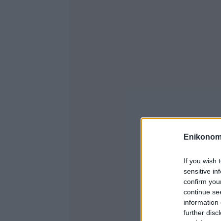
Enikonom
If you wish 
sensitive in
confirm you
continue se
information 
further disc