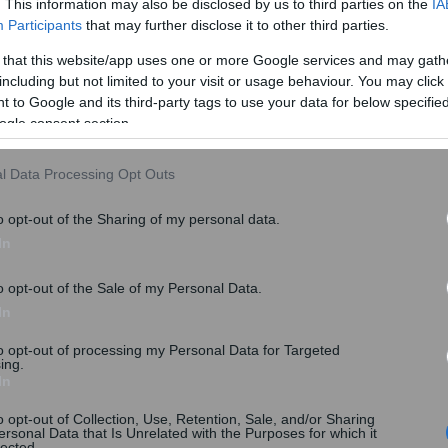
. This information may also be disclosed by us to third parties on the
IA
Participants
that may further disclose it to other third parties.
 that this website/app uses one or more Google services and may gath
including but not limited to your visit or usage behaviour. You may click 
 to Google and its third-party tags to use your data for below specifi
ogle consent section.
l Data Processing Opt Outs
o opt-out of the Sharing of my personal data.
In
o opt-out of the Sale of my Personal Data.
In
to opt-out of processing my Personal Data for Targeted
ing.
In
ΑΤΑ
#
ΝΕΚΡΟΙ
o opt-out of Collection, Use, Retention, Sale, and/or Sharing
ersonal Data that Is Unrelated with the Purposes for which it
lected.