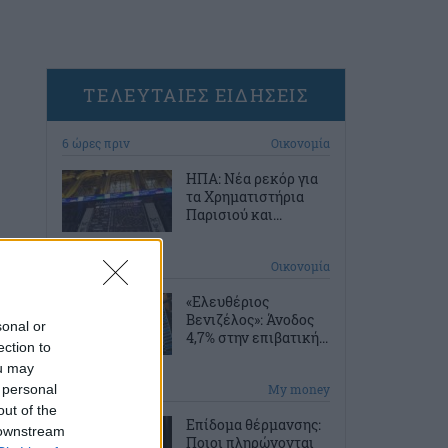
ΤΕΛΕΥΤΑΙΕΣ ΕΙΔΗΣΕΙΣ
6 ώρες πριν
Οικονομία
ΗΠΑ: Νέα ρεκόρ για
τα Χρηματιστήρια
Παρισιού και...
6 ώρες πριν
Οικονομία
«Ελευθέριος
Βενιζέλος»: Άνοδος
sonal or
4,7% στην επιβατική...
ection to
ou may
 personal
7 ώρες πριν
My money
out of the
Επίδομα θέρμανσης:
 downstream
Ποιοι πληρώνονται