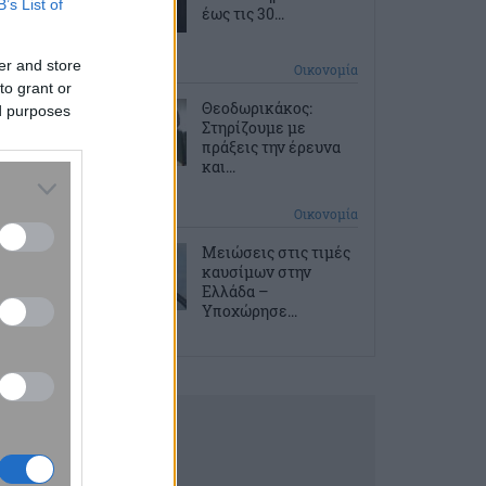
B’s List of
έως τις 30...
er and store
7 ώρες πριν
Οικονομία
to grant or
Θεοδωρικάκος:
ed purposes
Στηρίζουμε με
πράξεις την έρευνα
και...
8 ώρες πριν
Οικονομία
Μειώσεις στις τιμές
καυσίμων στην
Ελλάδα –
Υποχώρησε...