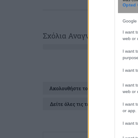
Opted 
Google 
I want t
Σχόλια Αναγνωστών
web or d
I want t
purpose
I want 
I want t
Ακολουθήστε το
στ
web or d
Δείτε όλες τις τελευταίες
Ειδήσεις
απ
I want t
or app.
I want t
I want t