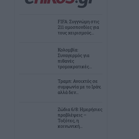
FIFA: Συγγνώμη στις
211 ομοσπονδίες για
τους χειρισμούς...
Κολομβία:
Συναγερμός για
πιθανές
τρομοκρατικές...
Τραμπ: Ανοιχτός σε
συμφωνία με το Ιράν,
αλλά δεν...
Ζώδια 6/8: Ημερήσιες
προβλέψεις –
Τοξότες, η
κοινωνική...