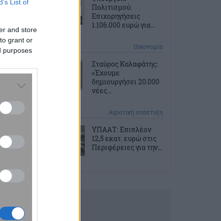
B’s List of
Πολιτισμού:
Επιχορηγήσεις
1.106.000 ευρώ για...
er and store
to grant or
4 ώρες πριν
Οικονομία
ed purposes
Σταύρος Καλαφάτης:
«Έχουμε
δημιουργήσει 20.000
νέες...
4 ώρες πριν
Αγροτική ανάπτυξη
ΥΠΑΑΤ: Επιπλέον
12,5 εκατ. ευρώ στις
Περιφέρειες για την...