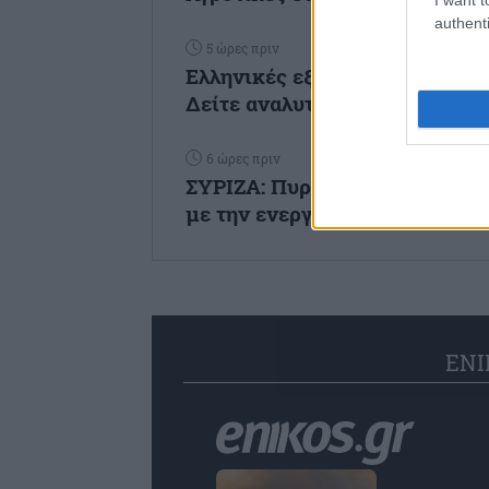
authenti
5 ώρες πριν
Ελληνικές εξαγωγές: Εσπασαν 
Δείτε αναλυτικά τα στοιχεία...
6 ώρες πριν
ΣΥΡΙΖΑ: Πυρά κατά της κυβέρ
με την ενεργειακή ρήτρα...
ENI