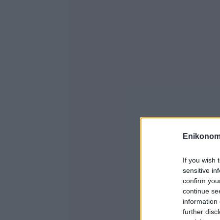
Enikonom
If you wish 
sensitive in
confirm you
continue se
information 
further disc