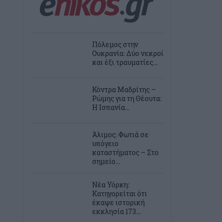
Πόλεμος στην
Ουκρανία: Δύο νεκροί
και έξι τραυματίες...
Κόντρα Μαδρίτης –
Ρώμης για τη Θέουτα:
Η Ισπανία...
Άλιμος: Φωτιά σε
υπόγειο
καταστήματος – Στο
σημείο...
Νέα Υόρκη:
Κατηγορείται ότι
έκαψε ιστορική
εκκλησία 173...