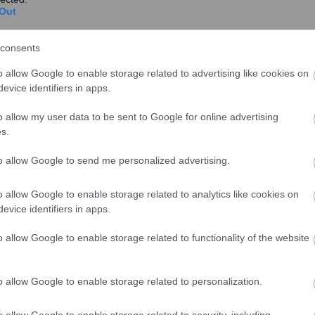
Out
σχολίασε και εσύ
consents
o allow Google to enable storage related to advertising like cookies on
evice identifiers in apps.
o allow my user data to be sent to Google for online advertising
ο
Google News
και μάθετε πρώτοι όλες τις ειδήσεις
s.
ό την Ελλάδα και τον Κόσμο στο
to allow Google to send me personalized advertising.
o allow Google to enable storage related to analytics like cookies on
evice identifiers in apps.
o allow Google to enable storage related to functionality of the website
Επικαιρότητα
o allow Google to enable storage related to personalization.
θα λάβουν νωρίτερα τις προκαταβολές
o allow Google to enable storage related to security, including