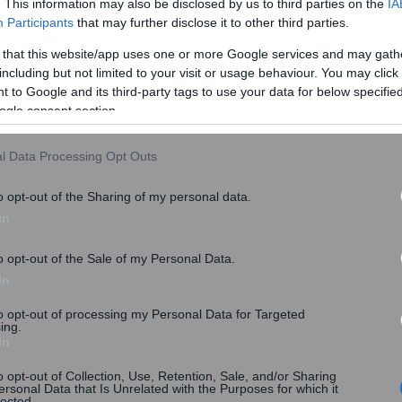
. This information may also be disclosed by us to third parties on the
IA
Participants
that may further disclose it to other third parties.
 that this website/app uses one or more Google services and may gath
including but not limited to your visit or usage behaviour. You may click 
 to Google and its third-party tags to use your data for below specifi
ogle consent section.
l Data Processing Opt Outs
o opt-out of the Sharing of my personal data.
In
o opt-out of the Sale of my Personal Data.
ΑΤΑ
#
ΝΕΚΡΟΙ
In
to opt-out of processing my Personal Data for Targeted
ing.
share
In
o opt-out of Collection, Use, Retention, Sale, and/or Sharing
ersonal Data that Is Unrelated with the Purposes for which it
lected.