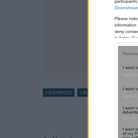
participants
Downstream 
Please note
information 
deny consent
in below Go
Persona
I want t
Opted 
I want t
#
ΚΟΡΟΝΟΙΟΣ
#
ΚΟΡΩΝΟΙΟΣ
#
ΚΡΟΥΣΜ
Opted 
I want 
Advertis
Opted 
I want t
of my P
was col