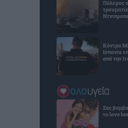
Πόλεμος σ
τραυματίε
Ντνιπροπ
Κόντρα Μα
Ισπανία ε
από την Ιτ
Σας βομβα
το love b