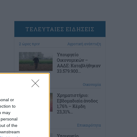
ΤΕΛΕΥΤΑΙΕΣ ΕΙΔΗΣΕΙΣ
2 ώρες πριν
Αγροτική ανάπτυξη
Υπουργείο
Οικονομικών –
ΑΑΔΕ: Καταβλήθηκαν
33.579.900...
3 ώρες πριν
Οικονομία
Χρηματιστήριο:
sonal or
Εβδομαδιαία άνοδος
1,76% – Κέρδη
ection to
23,31%...
ou may
 personal
3 ώρες πριν
Επικαιρότητα
out of the
 downstream
Υπουργείο