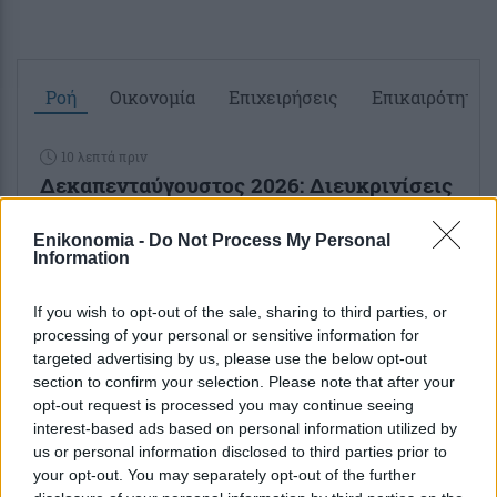
Ροή
Οικονομία
Επιχειρήσεις
Επικαιρότητα
10 λεπτά πριν
Δεκαπενταύγουστος 2026: Διευκρινίσεις
από την ΓΣΕΕ για τις αμοιβές των
εργαζομένων
Enikonomia -
Do Not Process My Personal
Information
41 λεπτά πριν
If you wish to opt-out of the sale, sharing to third parties, or
ΜyAGRO: Παρουσιάστηκε η νέα
processing of your personal or sensitive information for
ψηφιακή πλατφόρμα της ΑΑΔΕ- Ποιες
targeted advertising by us, please use the below opt-out
αποζημιώσεις θα καταβληθούν έως τις
section to confirm your selection. Please note that after your
31...
opt-out request is processed you may continue seeing
interest-based ads based on personal information utilized by
us or personal information disclosed to third parties prior to
1 ώρα πριν
your opt-out. You may separately opt-out of the further
Κομισιόν: Υποβλήθηκε από τον