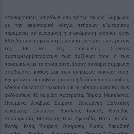
Απαγορεύσεις υπηκόων από τρίτες χώρες: Σύμφωνα
με την αεροπορική οδηγία πτήσεων εξωτερικού
παραμένει σε εφαρμογή η απαγόρευση εισόδου στην
Ελλάδα των υπηκόων τρίτων κρατών πλην των κρατών
της ΕΕ και της Συμφωνίας Σένγκεν
συμπεριλαμβανομένων των συζύγων τους ή των
προσώπων, με τα οποία αυτοί έχουν συνάψει σύμφωνο
συμβίωσης, καθώς και των ανήλικων τέκνων τους.
Εξαιρούνται οι επιβάτες που ταξιδεύουν για ουσιώδεις
λόγους (essential reasons) και οι μόνιμοι κάτοικοι των
ακόλουθων 42 χωρών: Αυστραλία, Βόρεια Μακεδονία,
Ηνωμένα Αραβικά Εμιράτα, Ηνωμένες Πολιτείες
Αμερικής, Ηνωμένο Βασίλειο, Ισραήλ, Καναδάς,
Λευκορωσία, Μπαχρέιν, Νέα Ζηλανδία, Νότια Κορέα,
Κατάρ, Κίνα, Κουβέιτ, Ουκρανία, Ρωσία, Σαουδική
Αραβία, Σερβία, Σιγκαπούρη, Βοσνία-Ερζεγοβίνη,