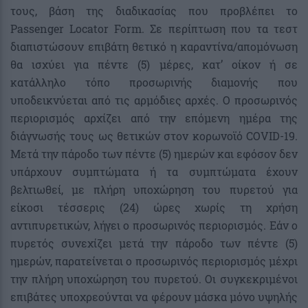
τους, βάση της διαδικασίας που προβλέπει το
Passenger Locator Form. Σε περίπτωση που τα τεστ
διαπιστώσουν επιβάτη θετικό η καραντίνα/απομόνωση
θα ισχύει για πέντε (5) μέρες, κατ’ οίκον ή σε
κατάλληλο τόπο προσωρινής διαμονής που
υποδεικνύεται από τις αρμόδιες αρχές. Ο προσωρινός
περιορισμός αρχίζει από την επόμενη ημέρα της
διάγνωσής τους ως θετικών στον κορωνοϊό COVID-19.
Μετά την πάροδο των πέντε (5) ημερών και εφόσον δεν
υπάρχουν συμπτώματα ή τα συμπτώματα έχουν
βελτιωθεί, με πλήρη υποχώρηση του πυρετού για
είκοσι τέσσερις (24) ώρες χωρίς τη χρήση
αντιπυρετικών, λήγει ο προσωρινός περιορισμός. Εάν ο
πυρετός συνεχίζει μετά την πάροδο των πέντε (5)
ημερών, παρατείνεται ο προσωρινός περιορισμός μέχρι
την πλήρη υποχώρηση του πυρετού. Οι συγκεκριμένοι
επιβάτες υποχρεούνται να φέρουν μάσκα μόνο υψηλής