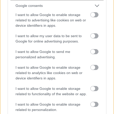
Google consents
Χανιά: Πιάστηκαν στα χέρια έξω από
I want to allow Google to enable storage
το νοσοκομείο – Ένας τραυματίας από
related to advertising like cookies on web or
το άγριο επεισόδιο
device identifiers in apps.
I want to allow my user data to be sent to
Google for online advertising purposes.
I want to allow Google to send me
personalized advertising.
I want to allow Google to enable storage
related to analytics like cookies on web or
device identifiers in apps.
Ένταση στα δικαστήρια Ναυπλίου:
I want to allow Google to enable storage
Στον ανακριτή οι 2 Ινδοί που
related to functionality of the website or app.
ομολόγησαν ότι σκότωσαν τον
ψυχολόγο – «Φονιάδες» φώναζαν
I want to allow Google to enable storage
συγγ...
related to personalization.