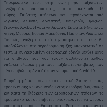
Υποχρεωτικό τεστ στην άφιξη για ταξιδιώτες,
ανεξαρτήτως υπηκοότητας, από τις ακόλουθες 16
χώρες: Επιβάτες πτήσεων που προέρχονται από
Αίγυπτο, Αλβανία, Αργεντινή, Βουλγαρία, Βραζιλία,
Γεωργία, Κούβα, Ηνωμένα Αραβικά Εμιράτα, Ινδία, Κίνα,
Λιβύη, Μαρόκο, Βόρεια Μακεδονία, Πακιστάν, Ρωσία και
Τουρκία, ανεξάρτητα από την υπηκοότητα τους, θα
υποβάλλονται στο αεροδρόμιο άφιξης υποχρεωτικά σε
τεστ. Η συγκεκριμένη αεροπορική οδηγία ισχύει μόνο
για επιβάτες που δεν έχουν εμβολιαστεί καθώς
υπάρχει εξαίρεση για τους ταξιδιώτες/επιβάτες που
είναι εμβολιασμένοι ή έχουν νοσήσει από Covid-19.
Η χρήση μάσκας είναι υποχρεωτική: Στους χώρους
προσέλευσης και αναμονής εντός αεροδρομίων, καθώς
και κατά τη διάρκεια των αεροπορικών πτήσεων, το
προσωπικό και οι επιβάτες υποχρεούνται να φέρουν
μάσκα προστασίας. Επίσης οι επιβάτες υποχρεούνται