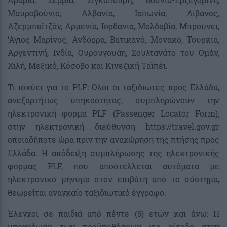
Μαυροβούνιο, Αλβανία, Ιαπωνία, Λίβανος,
Αζερμπαϊτζάν, Αρμενία, Ιορδανία, Μολδαβία, Μπρουνέι,
‘Αγιος Μαρίνος, Ανδόρρα, Βατικανό, Μονακό, Τουρκία,
Αργεντινή, Ινδία, Ουρουγουάη, Σουλτανάτο του Ομάν,
Χιλή, Μεξικό, Κόσοβο και Κινεζική Ταϊπέι.
Τι ισχύει για το PLF: Όλοι οι ταξιδιώτες προς Ελλάδα,
ανεξαρτήτως υπηκοότητας, συμπληρώνουν την
ηλεκτρονική φόρμα PLF (Passenger Locator Form),
στην ηλεκτρονική διεύθυνση https://travel.gov.gr
οποιαδήποτε ώρα πριν την αναχώρηση της πτήσης προς
Ελλάδα. Η απόδειξη συμπλήρωσης της ηλεκτρονικής
φόρμας PLF, που αποστέλλεται αυτόματα με
ηλεκτρονικό μήνυμα στον επιβάτη από το σύστημα,
θεωρείται αναγκαίο ταξιδιωτικό έγγραφο.
Έλεγχοι σε παιδιά από πέντε (5) ετών και άνω: Η
υποχρέωση των προϋποθέσεων, για είσοδο στην