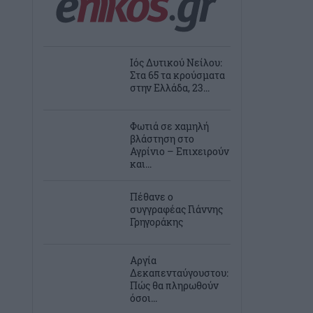
Ιός Δυτικού Νείλου:
Στα 65 τα κρούσματα
στην Ελλάδα, 23...
Φωτιά σε χαμηλή
βλάστηση στο
Αγρίνιο – Επιχειρούν
και...
Πέθανε ο
συγγραφέας Γιάννης
Γρηγοράκης
Αργία
Δεκαπενταύγουστου:
Πώς θα πληρωθούν
όσοι...