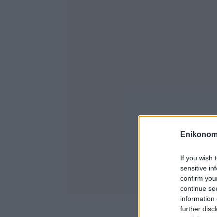
Enikonom
If you wish 
sensitive in
confirm you
continue se
information 
further disc