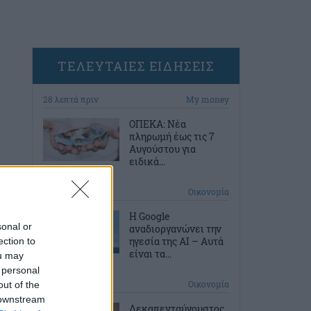
ΤΕΛΕΥΤΑΙΕΣ ΕΙΔΗΣΕΙΣ
28 λεπτά πριν
My money
ΟΠΕΚΑ: Νέα
πληρωμή έως τις 7
Αυγούστου για
ειδικά...
58 λεπτά πριν
Οικονομία
Η Google
sonal or
αναδιοργανώνει την
ηγεσία της AI – Αυτά
ection to
είναι τα...
ou may
 personal
1 ώρα πριν
Οικονομία
out of the
 downstream
Δεκαπενταύγουστος