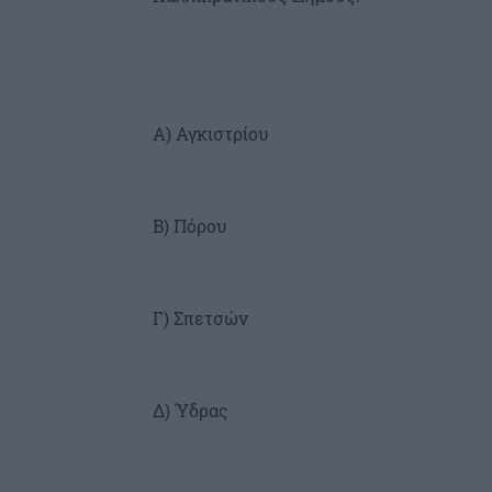
Α) Αγκιστρίου
Β) Πόρου
Γ) Σπετσών
Δ) Ύδρας