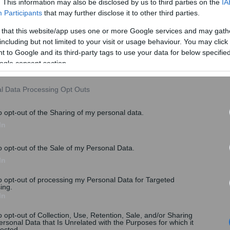
. This information may also be disclosed by us to third parties on the
IA
Participants
that may further disclose it to other third parties.
ει στις 22
ερικού και στις 22 Νοεμβρίου 2019 για
 that this website/app uses one or more Google services and may gath
including but not limited to your visit or usage behaviour. You may click 
ικό Δημόσιο.
 to Google and its third-party tags to use your data for below specifi
ogle consent section.
l Data Processing Opt Outs
o opt-out of the Sharing of my personal data.
In
o opt-out of the Sale of my Personal Data.
In
to opt-out of processing my Personal Data for Targeted
ing.
In
o opt-out of Collection, Use, Retention, Sale, and/or Sharing
ersonal Data that Is Unrelated with the Purposes for which it
λόγω περιοχές, καλούνται να υποβάλουν δήλωση
lected.