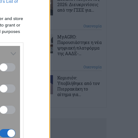
B’s List of
2026: Διευκρινίσεις
από την ΓΣΕΕ για...
er and store
to grant or
2 ώρες πριν
Οικονομία
ed purposes
ΜyAGRO:
Παρουσιάστηκε η νέα
ψηφιακή πλατφόρμα
της ΑΑΔΕ-...
2 ώρες πριν
Οικονομία
Κομισιόν:
Υποβλήθηκε από τον
Πιερρακάκη το
αίτημα για...