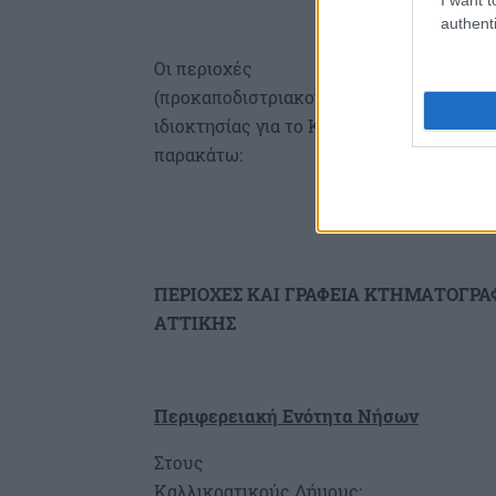
authenti
Οι περιοχές
(προκαποδιστριακοί ΟΤΑ) στις οποίες π
ιδιοκτησίας για το Κτηματολόγιο και τα 
παρακάτω:
ΠΕΡΙΟΧΕΣ ΚΑΙ ΓΡΑΦΕΙΑ ΚΤΗΜΑΤΟΓΡΑ
ΑΤΤΙΚΗΣ
Περιφερειακή Ενότητα Νήσων
Στους
Καλλικρατικούς Δήμους: