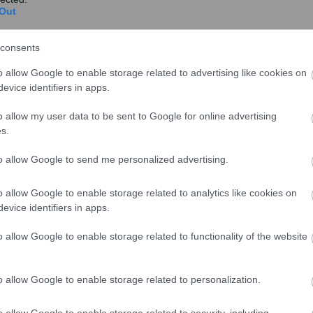
είο Κτηματογράφησης της περιοχής που
Out
ονικά μέσω της ιστοσελίδας
www.ktimatologio.gr.
Η
consents
o allow Google to enable storage related to advertising like cookies on
νες κυρώσεις”, αναφέρεται στην ανακοίνωση.
evice identifiers in apps.
o allow my user data to be sent to Google for online advertising
s.
to allow Google to send me personalized advertising.
o allow Google to enable storage related to analytics like cookies on
evice identifiers in apps.
o allow Google to enable storage related to functionality of the website
o allow Google to enable storage related to personalization.
o allow Google to enable storage related to security, including