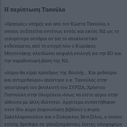
Η περίπτωση Τασούλα
«Χρησμός» υπήρξε και από τον Κώστα Τασούλα, ο
οποίος συζητείται εντόνως εντός και εκτός ΝΔ ως το
ισχυρότερο σενάριο αν όχι το αποκλειστικό
ενδεχόμενο, από τη στιγμή που ο Κυριάκος
Μητσοτάκης κλειδώσει ασφαλή επιλογή για την ΚΟ και
την παραδοσιακή βάση της ΝΔ.
«Αύριο θα είμαι πρόεδρος της Βουλής… Και μεθαύριο
και αντιμεθαύριο» απάντησε ο κ. Τασούλας στην
αποστροφή του βουλευτή του ΣΥΡΙΖΑ, Χρήστου
Γιαννούλη στην Ολομέλεια «ίσως να είστε αύριο στην
αίθουσα με άλλη ιδιότητα». Αργότερα συναντήθηκαν
στον ίδιο χώρο (παρουσίαση βιβλίου) η κυρία
Σακελλαροπούλου και ο Ευάγγελος Βενιζέλος, ο οποίος
επίσης βρέθηκε σε γαλαζοπράσινες λίστες υποψηφίων