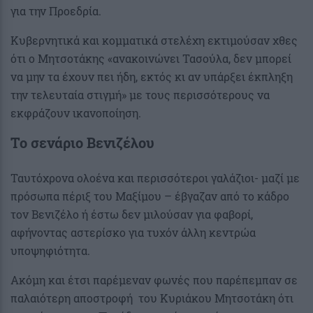
για την Προεδρία.
Κυβερνητικά και κομματικά στελέχη εκτιμούσαν χθες
ότι ο Μητσοτάκης «ανακοινώνει Τασούλα, δεν μπορεί
να μην τα έχουν πει ήδη, εκτός κι αν υπάρξει έκπληξη
την τελευταία στιγμή» με τους περισσότερους να
εκφράζουν ικανοποίηση.
Το σενάριο Βενιζέλου
Ταυτόχρονα ολοένα και περισσότεροι γαλάζιοι- μαζί με
πρόσωπα πέριξ του Μαξίμου – έβγαζαν από το κάδρο
τον Βενιζέλο ή έστω δεν μιλούσαν για φαβορί,
αφήνοντας αστερίσκο για τυχόν άλλη κεντρώα
υποψηφιότητα.
Ακόμη και έτσι παρέμεναν φωνές που παρέπεμπαν σε
παλαιότερη αποστροφή του Κυριάκου Μητσοτάκη ότι