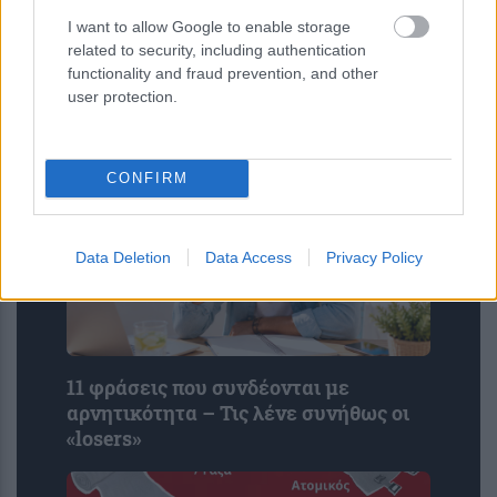
τον σεισμό των 7,4 Ρίχτερ –
I want to allow Google to enable storage
Τουλάχιστον 111 νεκροί, αγων...
related to security, including authentication
functionality and fraud prevention, and other
user protection.
CONFIRM
Data Deletion
Data Access
Privacy Policy
11 φράσεις που συνδέονται με
αρνητικότητα – Τις λένε συνήθως οι
«losers»