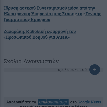
Ίδρυση αστικού Συνεταιρισμού μέσα από την
Ηλεκτρονική Υπηρεσία μιας Στάσης της Γενικής
Γραμματείας Εμπορίου
Ζαχαράκη: Καθολική εφαρμογή του
«Προσωπικού Βοηθού για ΑμεΑ»
Σχόλια Αναγνωστών
σχολίασε και εσύ
Ακολουθήστε το
στο
Google News
και μάθετε πρώτοι όλες τις ειδήσεις