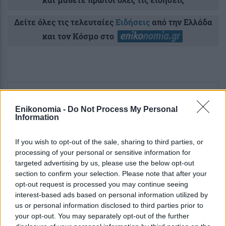
Δείτε όλες τις τελευταίες
Ειδήσεις
από την Ελλάδα
και τον Κόσμο στο
Ροή
Οικονομία
Επιχειρήσεις
Επικαιρότητα
Enikonomia -
Do Not Process My Personal
Information
4 ώρες πριν
Στουρνάρας στη Handelsblatt: Γιατί είναι
If you wish to opt-out of the sale, sharing to third parties, or
«ευπρόσδεκτες» οι ξένες τράπεζες στην
processing of your personal or sensitive information for
Ελλάδα
targeted advertising by us, please use the below opt-out
section to confirm your selection. Please note that after your
opt-out request is processed you may continue seeing
5 ώρες πριν
interest-based ads based on personal information utilized by
Δήμος προσλαμβάνει άτομα χωρίς
us or personal information disclosed to third parties prior to
πτυχίο: Ποιοι μπορούν να υποβάλουν
your opt-out. You may separately opt-out of the further