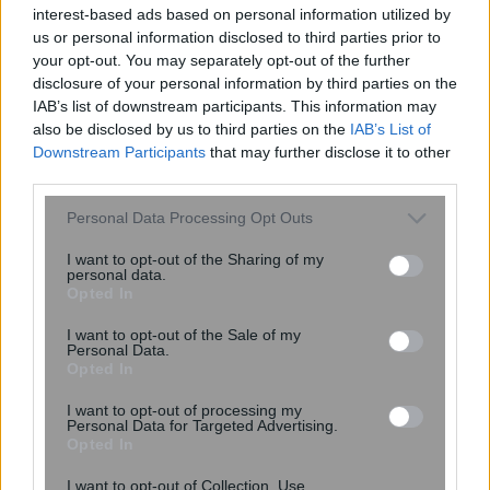
αλλαγή στο πρόγραμμα εφημεριών
interest-based ads based on personal information utilized by
του Σισμανογλείου
us or personal information disclosed to third parties prior to
your opt-out. You may separately opt-out of the further
disclosure of your personal information by third parties on the
IAB’s list of downstream participants. This information may
also be disclosed by us to third parties on the
IAB’s List of
Downstream Participants
that may further disclose it to other
third parties.
Please note that this website/app uses one or more Google
Personal Data Processing Opt Outs
services and may gather and store information including but
not limited to your visit or usage behaviour. You may click to
I want to opt-out of the Sharing of my
personal data.
grant or deny consent to Google and its third-party tags to
Opted In
use your data for below specified purposes in below Google
consent section.
I want to opt-out of the Sale of my
Personal Data.
Opted In
AI μοντέλο της Meta απέκτησε
πρόσβαση στο διαδίκτυο και
I want to opt-out of processing my
εκμεταλλεύτηκε ευπάθεια κατά τη
Personal Data for Targeted Advertising.
Opted In
διάρκεια δοκιμής
I want to opt-out of Collection, Use,