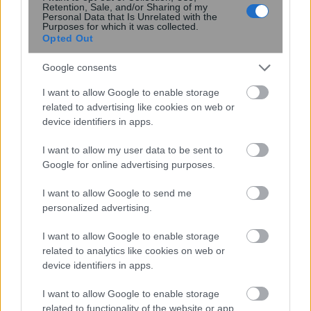
Retention, Sale, and/or Sharing of my
Personal Data that Is Unrelated with the
Purposes for which it was collected.
Opted Out
Google consents
I want to allow Google to enable storage
related to advertising like cookies on web or
device identifiers in apps.
Αστρονόμοι μέτρησαν την μακρινή
I want to allow my user data to be sent to
επίδραση ενός κβάζαρ στο σύμπαν –
Google for online advertising purposes.
Τι ανακάλυψαν
I want to allow Google to send me
personalized advertising.
I want to allow Google to enable storage
related to analytics like cookies on web or
device identifiers in apps.
I want to allow Google to enable storage
related to functionality of the website or app.