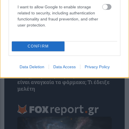
του Σισμανογλείου
I want to allow Google to enable storage
related to security, including authentication
functionality and fraud prevention, and other
user protection.
CONFIRM
Data Deletion
Data Access
Privacy Policy
Αυξημένη χοληστερίνη: Πότε δεν
είναι αναγκαία τα φάρμακα; Τι έδειξε
μελέτη