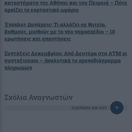
καταστήματα της Αθήνας και του Πειραιά – Πότε
αρχίζει το εορταστικό ωράριο
Ένοπλες Δυνάμεις: Τι αλλάζει σε θητεία,
βαθμούς, μισθούς με το νέο νομοσχέδιο – 10
ερωτήσεις και απαντήσεις
Συντάξεις Δεκεμβρίου: Από Δευτέρα στα ΑΤΜ οι
συνταξιούχοι – Αναλυτικά το χρονοδιάγραμμα
πληρωμών
Σχόλια Αναγνωστών
σχολίασε και εσύ